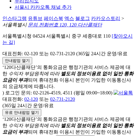
누리집지도
서울시 카카오톡 채널 추가
인스타그램
유튜브
페이스북
엑스
블로그
카카오스토리
>
서울특별시
문의 전화번호 120, 120 다산콜재단
서울특별시청 04524 서울특별시 중구 세종대로 110
[찾아오시
는 길]
대표전화: 02-120 또는 02-731-2120 (365일 24시간 운영/유료
안내팝업 열기
‘120다산콜재단’의 통화요금은 행정기관의 서비스 제공에 대
한
수익자 부담원칙에 따라
별도의 정보이용료 없이 일반 통화
요금이 부과
되며
휴대전화 이용시 본인이 가입한 이동통신사
의 요금체계에 따릅니다.
) 로그인 문의: 02-2126-4519, 4511 (평일 09:00~18:00)
대표전화:
02-120
또는
02-731-2120
(365일 24시간 운영/유료
유료 안내팝업 열기
‘120다산콜재단’의 통화요금은 행정기관의 서비스 제공에 대
한
수익자 부담원칙에 따라
별도의 정보이용료 없이 일반 통화
요금이 부과
되며
휴대전화 이용시 본인이 가입한 이동통신사