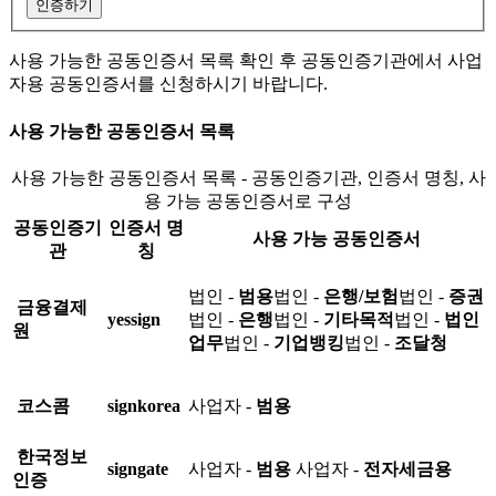
인증하기
사용 가능한 공동인증서 목록 확인 후 공동인증기관에서 사업
자용 공동인증서를 신청하시기 바랍니다.
사용 가능한 공동인증서 목록
사용 가능한 공동인증서 목록 - 공동인증기관, 인증서 명칭, 사
용 가능 공동인증서로 구성
공동인증기
인증서 명
사용 가능 공동인증서
관
칭
법인 -
범용
법인 -
은행/보험
법인 -
증권
금융결제
yessign
법인 -
은행
법인 -
기타목적
법인 -
법인
원
업무
법인 -
기업뱅킹
법인 -
조달청
코스콤
signkorea
사업자 -
범용
한국정보
signgate
사업자 -
범용
사업자 -
전자세금용
인증