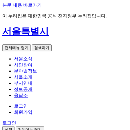
본문 내용 바로가기
이 누리집은 대한민국 공식 전자정부 누리집입니다.
서울특별시
전체메뉴 열기
검색하기
서울소식
시민참여
분야별정보
서울소개
부서안내
정보공개
응답소
로그인
회원가입
로그인
설정
전체메뉴 닫기