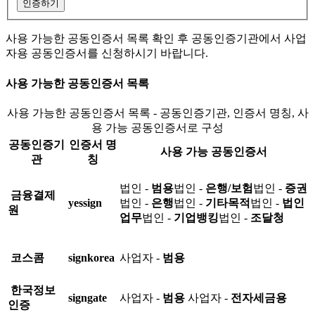
인증하기
사용 가능한 공동인증서 목록 확인 후 공동인증기관에서 사업
자용 공동인증서를 신청하시기 바랍니다.
사용 가능한 공동인증서 목록
사용 가능한 공동인증서 목록 - 공동인증기관, 인증서 명칭, 사
용 가능 공동인증서로 구성
공동인증기
인증서 명
사용 가능 공동인증서
관
칭
법인 -
범용
법인 -
은행/보험
법인 -
증권
금융결제
yessign
법인 -
은행
법인 -
기타목적
법인 -
법인
원
업무
법인 -
기업뱅킹
법인 -
조달청
코스콤
signkorea
사업자 -
범용
한국정보
signgate
사업자 -
범용
사업자 -
전자세금용
인증