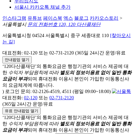
누리집지도
서울시 카카오톡 채널 추가
인스타그램
유튜브
페이스북
엑스
블로그
카카오스토리
>
서울특별시
문의 전화번호 120, 120 다산콜재단
서울특별시청 04524 서울특별시 중구 세종대로 110
[찾아오시
는 길]
대표전화: 02-120 또는 02-731-2120 (365일 24시간 운영/유료
안내팝업 열기
‘120다산콜재단’의 통화요금은 행정기관의 서비스 제공에 대
한
수익자 부담원칙에 따라
별도의 정보이용료 없이 일반 통화
요금이 부과
되며
휴대전화 이용시 본인이 가입한 이동통신사
의 요금체계에 따릅니다.
) 로그인 문의: 02-2126-4519, 4511 (평일 09:00~18:00)
대표전화:
02-120
또는
02-731-2120
(365일 24시간 운영/유료
유료 안내팝업 열기
‘120다산콜재단’의 통화요금은 행정기관의 서비스 제공에 대
한
수익자 부담원칙에 따라
별도의 정보이용료 없이 일반 통화
요금이 부과
되며
휴대전화 이용시 본인이 가입한 이동통신사