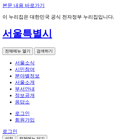
본문 내용 바로가기
이 누리집은 대한민국 공식 전자정부 누리집입니다.
서울특별시
전체메뉴 열기
검색하기
서울소식
시민참여
분야별정보
서울소개
부서안내
정보공개
응답소
로그인
회원가입
로그인
설정
전체메뉴 닫기