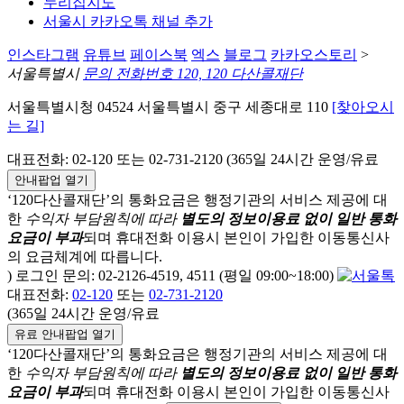
누리집지도
서울시 카카오톡 채널 추가
인스타그램
유튜브
페이스북
엑스
블로그
카카오스토리
>
서울특별시
문의 전화번호 120, 120 다산콜재단
서울특별시청 04524 서울특별시 중구 세종대로 110
[찾아오시
는 길]
대표전화: 02-120 또는 02-731-2120 (365일 24시간 운영/유료
안내팝업 열기
‘120다산콜재단’의 통화요금은 행정기관의 서비스 제공에 대
한
수익자 부담원칙에 따라
별도의 정보이용료 없이 일반 통화
요금이 부과
되며
휴대전화 이용시 본인이 가입한 이동통신사
의 요금체계에 따릅니다.
) 로그인 문의: 02-2126-4519, 4511 (평일 09:00~18:00)
대표전화:
02-120
또는
02-731-2120
(365일 24시간 운영/유료
유료 안내팝업 열기
‘120다산콜재단’의 통화요금은 행정기관의 서비스 제공에 대
한
수익자 부담원칙에 따라
별도의 정보이용료 없이 일반 통화
요금이 부과
되며
휴대전화 이용시 본인이 가입한 이동통신사