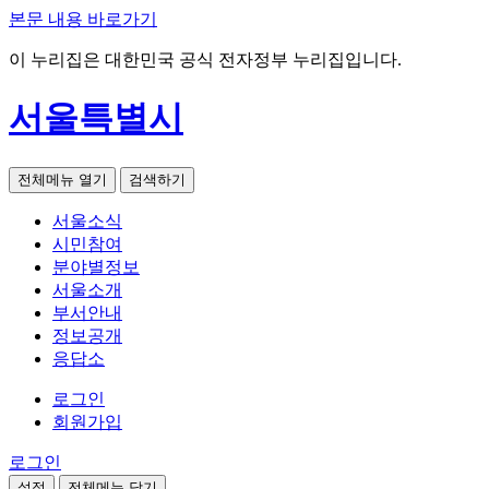
본문 내용 바로가기
이 누리집은 대한민국 공식 전자정부 누리집입니다.
서울특별시
전체메뉴 열기
검색하기
서울소식
시민참여
분야별정보
서울소개
부서안내
정보공개
응답소
로그인
회원가입
로그인
설정
전체메뉴 닫기