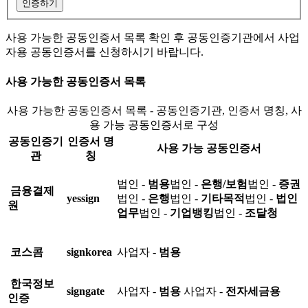
인증하기
사용 가능한 공동인증서 목록 확인 후 공동인증기관에서 사업
자용 공동인증서를 신청하시기 바랍니다.
사용 가능한 공동인증서 목록
사용 가능한 공동인증서 목록 - 공동인증기관, 인증서 명칭, 사
용 가능 공동인증서로 구성
공동인증기
인증서 명
사용 가능 공동인증서
관
칭
법인 -
범용
법인 -
은행/보험
법인 -
증권
금융결제
yessign
법인 -
은행
법인 -
기타목적
법인 -
법인
원
업무
법인 -
기업뱅킹
법인 -
조달청
코스콤
signkorea
사업자 -
범용
한국정보
signgate
사업자 -
범용
사업자 -
전자세금용
인증