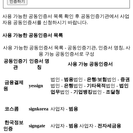
인증하기
사용 가능한 공동인증서 목록 확인 후 공동인증기관에서 사업
자용 공동인증서를 신청하시기 바랍니다.
사용 가능한 공동인증서 목록
사용 가능한 공동인증서 목록 - 공동인증기관, 인증서 명칭, 사
용 가능 공동인증서로 구성
공동인증기
인증서 명
사용 가능 공동인증서
관
칭
법인 -
범용
법인 -
은행/보험
법인 -
증권
금융결제
yessign
법인 -
은행
법인 -
기타목적
법인 -
법인
원
업무
법인 -
기업뱅킹
법인 -
조달청
코스콤
signkorea
사업자 -
범용
한국정보
signgate
사업자 -
범용
사업자 -
전자세금용
인증