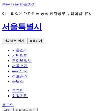
본문 내용 바로가기
이 누리집은 대한민국 공식 전자정부 누리집입니다.
서울특별시
전체메뉴 열기
검색하기
서울소식
시민참여
분야별정보
서울소개
부서안내
정보공개
응답소
로그인
회원가입
로그인
설정
전체메뉴 닫기