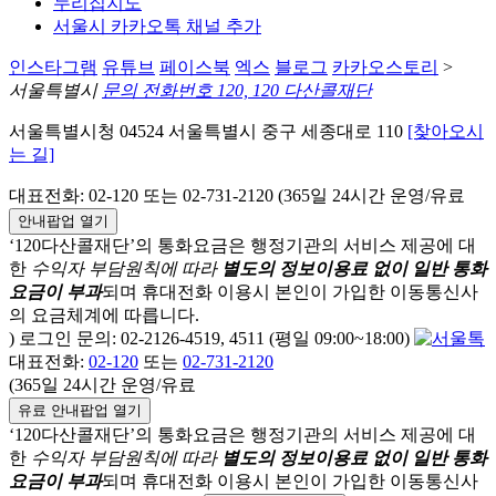
누리집지도
서울시 카카오톡 채널 추가
인스타그램
유튜브
페이스북
엑스
블로그
카카오스토리
>
서울특별시
문의 전화번호 120, 120 다산콜재단
서울특별시청 04524 서울특별시 중구 세종대로 110
[찾아오시
는 길]
대표전화: 02-120 또는 02-731-2120 (365일 24시간 운영/유료
안내팝업 열기
‘120다산콜재단’의 통화요금은 행정기관의 서비스 제공에 대
한
수익자 부담원칙에 따라
별도의 정보이용료 없이 일반 통화
요금이 부과
되며
휴대전화 이용시 본인이 가입한 이동통신사
의 요금체계에 따릅니다.
) 로그인 문의: 02-2126-4519, 4511 (평일 09:00~18:00)
대표전화:
02-120
또는
02-731-2120
(365일 24시간 운영/유료
유료 안내팝업 열기
‘120다산콜재단’의 통화요금은 행정기관의 서비스 제공에 대
한
수익자 부담원칙에 따라
별도의 정보이용료 없이 일반 통화
요금이 부과
되며
휴대전화 이용시 본인이 가입한 이동통신사