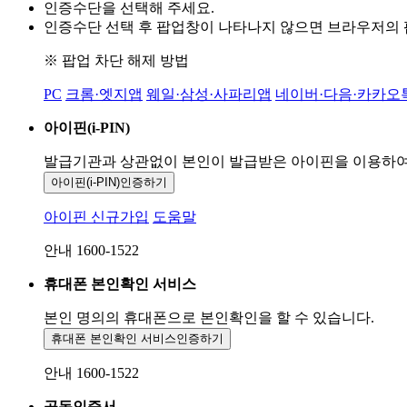
인증수단을 선택해 주세요.
인증수단 선택 후 팝업창이 나타나지 않으면 브라우저의
※ 팝업 차단 해제 방법
PC
크롬·엣지앱
웨일·삼성·사파리앱
네이버·다음·카카오
아이핀(i-PIN)
발급기관과 상관없이 본인이 발급받은
아이핀을 이용하
아이핀(i-PIN)
인증하기
아이핀 신규가입
도움말
안내 1600-1522
휴대폰 본인확인 서비스
본인 명의의 휴대폰으로
본인확인을 할 수 있습니다.
휴대폰 본인확인 서비스
인증하기
안내 1600-1522
공동인증서