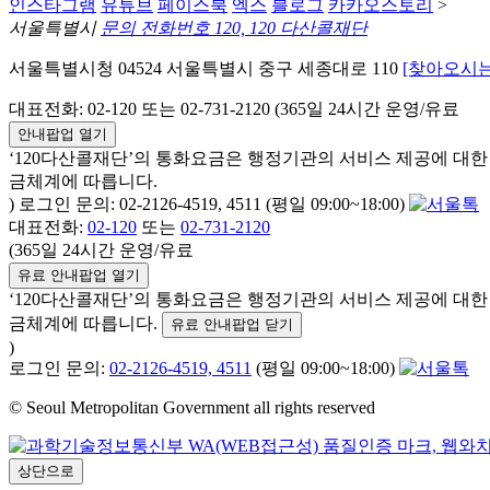
인스타그램
유튜브
페이스북
엑스
블로그
카카오스토리
>
서울특별시
문의 전화번호 120, 120 다산콜재단
서울특별시청 04524 서울특별시 중구 세종대로 110
[찾아오시는
대표전화: 02-120 또는 02-731-2120 (365일 24시간 운영/유료
안내팝업 열기
‘120다산콜재단’의 통화요금은 행정기관의 서비스 제공에 대
금체계에 따릅니다.
) 로그인 문의: 02-2126-4519, 4511 (평일 09:00~18:00)
대표전화:
02-120
또는
02-731-2120
(365일 24시간 운영/유료
유료 안내팝업 열기
‘120다산콜재단’의 통화요금은 행정기관의 서비스 제공에 대
금체계에 따릅니다.
유료 안내팝업 닫기
)
로그인 문의:
02-2126-4519, 4511
(평일 09:00~18:00)
© Seoul Metropolitan Government all rights reserved
상단으로