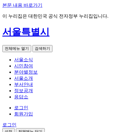
본문 내용 바로가기
이 누리집은 대한민국 공식 전자정부 누리집입니다.
서울특별시
전체메뉴 열기
검색하기
서울소식
시민참여
분야별정보
서울소개
부서안내
정보공개
응답소
로그인
회원가입
로그인
설정
전체메뉴 닫기