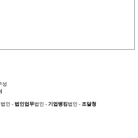
구성
서
적
법인 -
법인업무
법인 -
기업뱅킹
법인 -
조달청