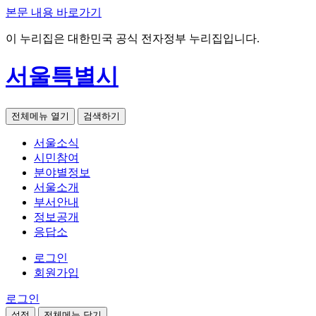
본문 내용 바로가기
이 누리집은 대한민국 공식 전자정부 누리집입니다.
서울특별시
전체메뉴 열기
검색하기
서울소식
시민참여
분야별정보
서울소개
부서안내
정보공개
응답소
로그인
회원가입
로그인
설정
전체메뉴 닫기