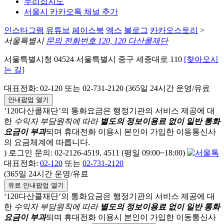
누리집지도
서울시 카카오톡 채널 추가
인스타그램
유튜브
페이스북
엑스
블로그
카카오스토리
>
서울특별시
문의 전화번호 120, 120 다산콜재단
서울특별시청 04524 서울특별시 중구 세종대로 110
[찾아오시
는 길]
대표전화: 02-120 또는 02-731-2120 (365일 24시간 운영/유료
안내팝업 열기
‘120다산콜재단’의 통화요금은 행정기관의 서비스 제공에 대
한
수익자 부담원칙에 따라
별도의 정보이용료 없이 일반 통화
요금이 부과
되며
휴대전화 이용시 본인이 가입한 이동통신사
의 요금체계에 따릅니다.
) 로그인 문의: 02-2126-4519, 4511 (평일 09:00~18:00)
대표전화:
02-120
또는
02-731-2120
(365일 24시간 운영/유료
유료 안내팝업 열기
‘120다산콜재단’의 통화요금은 행정기관의 서비스 제공에 대
한
수익자 부담원칙에 따라
별도의 정보이용료 없이 일반 통화
요금이 부과
되며
휴대전화 이용시 본인이 가입한 이동통신사