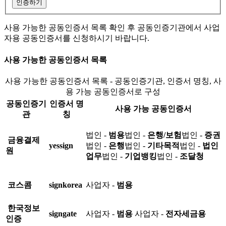
인증하기
사용 가능한 공동인증서 목록 확인 후 공동인증기관에서 사업
자용 공동인증서를 신청하시기 바랍니다.
사용 가능한 공동인증서 목록
사용 가능한 공동인증서 목록 - 공동인증기관, 인증서 명칭, 사
용 가능 공동인증서로 구성
공동인증기
인증서 명
사용 가능 공동인증서
관
칭
법인 -
범용
법인 -
은행/보험
법인 -
증권
금융결제
yessign
법인 -
은행
법인 -
기타목적
법인 -
법인
원
업무
법인 -
기업뱅킹
법인 -
조달청
코스콤
signkorea
사업자 -
범용
한국정보
signgate
사업자 -
범용
사업자 -
전자세금용
인증