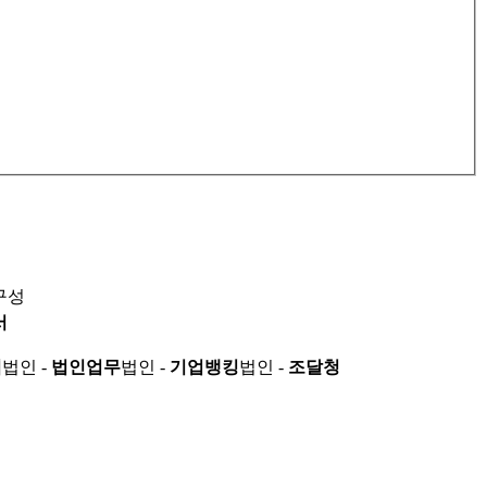
구성
서
적
법인 -
법인업무
법인 -
기업뱅킹
법인 -
조달청