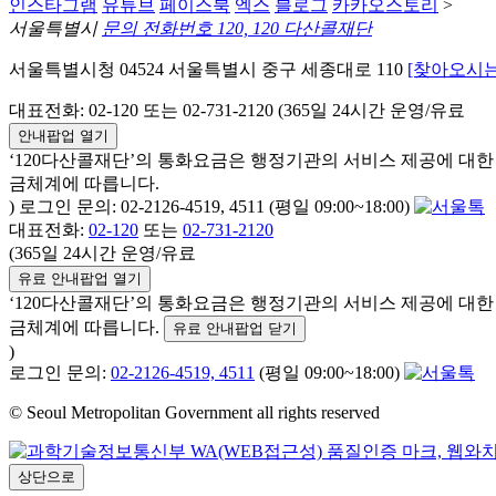
인스타그램
유튜브
페이스북
엑스
블로그
카카오스토리
>
서울특별시
문의 전화번호 120, 120 다산콜재단
서울특별시청 04524 서울특별시 중구 세종대로 110
[찾아오시는
대표전화: 02-120 또는 02-731-2120 (365일 24시간 운영/유료
안내팝업 열기
‘120다산콜재단’의 통화요금은 행정기관의 서비스 제공에 대
금체계에 따릅니다.
) 로그인 문의: 02-2126-4519, 4511 (평일 09:00~18:00)
대표전화:
02-120
또는
02-731-2120
(365일 24시간 운영/유료
유료 안내팝업 열기
‘120다산콜재단’의 통화요금은 행정기관의 서비스 제공에 대
금체계에 따릅니다.
유료 안내팝업 닫기
)
로그인 문의:
02-2126-4519, 4511
(평일 09:00~18:00)
© Seoul Metropolitan Government all rights reserved
상단으로