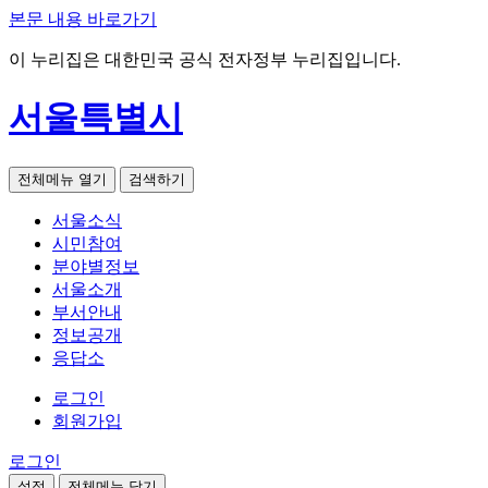
본문 내용 바로가기
이 누리집은 대한민국 공식 전자정부 누리집입니다.
서울특별시
전체메뉴 열기
검색하기
서울소식
시민참여
분야별정보
서울소개
부서안내
정보공개
응답소
로그인
회원가입
로그인
설정
전체메뉴 닫기