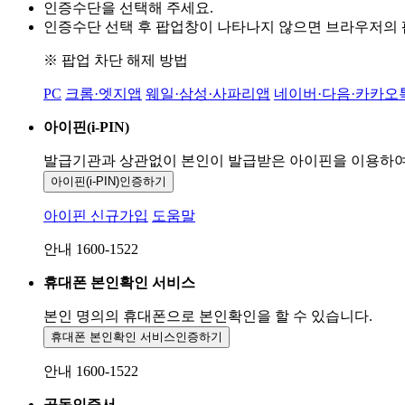
인증수단을 선택해 주세요.
인증수단 선택 후 팝업창이 나타나지 않으면 브라우저의
※ 팝업 차단 해제 방법
PC
크롬·엣지앱
웨일·삼성·사파리앱
네이버·다음·카카오
아이핀(i-PIN)
발급기관과 상관없이 본인이 발급받은
아이핀을 이용하
아이핀(i-PIN)
인증하기
아이핀 신규가입
도움말
안내 1600-1522
휴대폰 본인확인 서비스
본인 명의의 휴대폰으로
본인확인을 할 수 있습니다.
휴대폰 본인확인 서비스
인증하기
안내 1600-1522
공동인증서