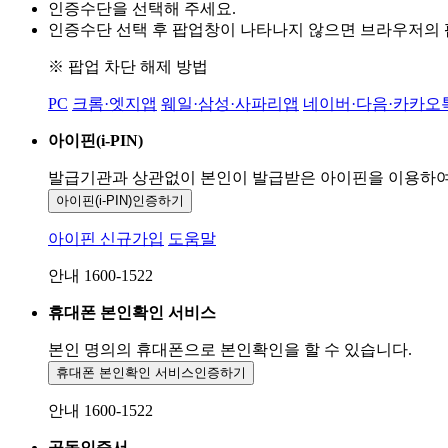
인증수단을 선택해 주세요.
인증수단 선택 후 팝업창이 나타나지 않으면 브라우저의
※ 팝업 차단 해제 방법
PC
크롬·엣지앱
웨일·삼성·사파리앱
네이버·다음·카카오
아이핀(i-PIN)
발급기관과 상관없이 본인이 발급받은
아이핀을 이용하
아이핀(i-PIN)
인증하기
아이핀 신규가입
도움말
안내 1600-1522
휴대폰 본인확인 서비스
본인 명의의 휴대폰으로
본인확인을 할 수 있습니다.
휴대폰 본인확인 서비스
인증하기
안내 1600-1522
공동인증서