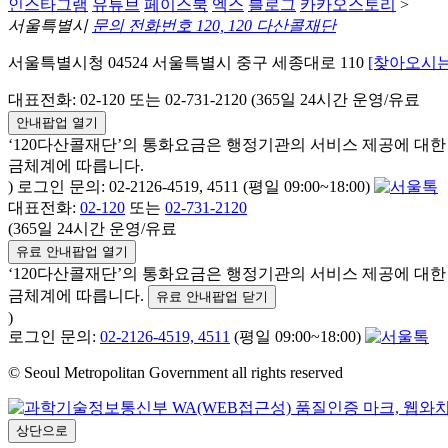
인스타그램
유튜브
페이스북
엑스
블로그
카카오스토리
>
서울특별시
문의 전화번호 120, 120 다산콜재단
서울특별시청 04524 서울특별시 중구 세종대로 110
[찾아오시는
대표전화: 02-120 또는 02-731-2120 (365일 24시간 운영/유료
안내팝업 열기
‘120다산콜재단’의 통화요금은 행정기관의 서비스 제공에 대
금체계에 따릅니다.
) 로그인 문의: 02-2126-4519, 4511 (평일 09:00~18:00)
대표전화:
02-120
또는
02-731-2120
(365일 24시간 운영/유료
유료 안내팝업 열기
‘120다산콜재단’의 통화요금은 행정기관의 서비스 제공에 대
금체계에 따릅니다.
유료 안내팝업 닫기
)
로그인 문의:
02-2126-4519, 4511
(평일 09:00~18:00)
© Seoul Metropolitan Government all rights reserved
상단으로