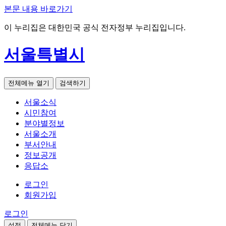
본문 내용 바로가기
이 누리집은 대한민국 공식 전자정부 누리집입니다.
서울특별시
전체메뉴 열기
검색하기
서울소식
시민참여
분야별정보
서울소개
부서안내
정보공개
응답소
로그인
회원가입
로그인
설정
전체메뉴 닫기