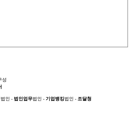
구성
서
적
법인 -
법인업무
법인 -
기업뱅킹
법인 -
조달청