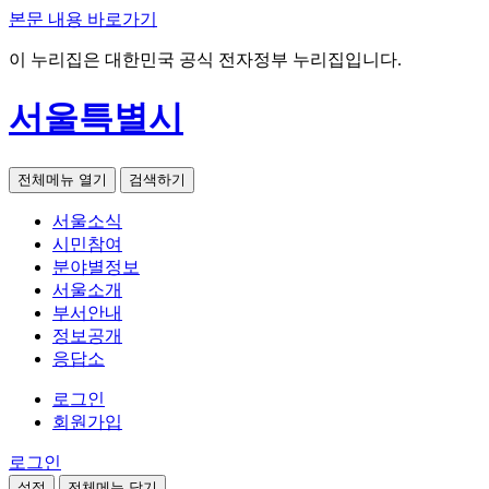
본문 내용 바로가기
이 누리집은 대한민국 공식 전자정부 누리집입니다.
서울특별시
전체메뉴 열기
검색하기
서울소식
시민참여
분야별정보
서울소개
부서안내
정보공개
응답소
로그인
회원가입
로그인
설정
전체메뉴 닫기