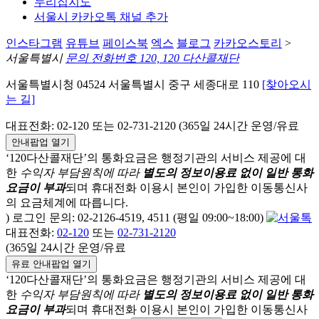
누리집지도
서울시 카카오톡 채널 추가
인스타그램
유튜브
페이스북
엑스
블로그
카카오스토리
>
서울특별시
문의 전화번호 120, 120 다산콜재단
서울특별시청 04524 서울특별시 중구 세종대로 110
[찾아오시
는 길]
대표전화: 02-120 또는 02-731-2120 (365일 24시간 운영/유료
안내팝업 열기
‘120다산콜재단’의 통화요금은 행정기관의 서비스 제공에 대
한
수익자 부담원칙에 따라
별도의 정보이용료 없이 일반 통화
요금이 부과
되며
휴대전화 이용시 본인이 가입한 이동통신사
의 요금체계에 따릅니다.
) 로그인 문의: 02-2126-4519, 4511 (평일 09:00~18:00)
대표전화:
02-120
또는
02-731-2120
(365일 24시간 운영/유료
유료 안내팝업 열기
‘120다산콜재단’의 통화요금은 행정기관의 서비스 제공에 대
한
수익자 부담원칙에 따라
별도의 정보이용료 없이 일반 통화
요금이 부과
되며
휴대전화 이용시 본인이 가입한 이동통신사