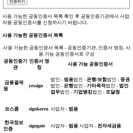
인증하기
사용 가능한 공동인증서 목록 확인 후 공동인증기관에서 사업
자용 공동인증서를 신청하시기 바랍니다.
사용 가능한 공동인증서 목록
사용 가능한 공동인증서 목록 - 공동인증기관, 인증서 명칭, 사
용 가능 공동인증서로 구성
공동인증기
인증서 명
사용 가능 공동인증서
관
칭
법인 -
범용
법인 -
은행/보험
법인 -
증권
금융결제
yessign
법인 -
은행
법인 -
기타목적
법인 -
법인
원
업무
법인 -
기업뱅킹
법인 -
조달청
코스콤
signkorea
사업자 -
범용
한국정보
signgate
사업자 -
범용
사업자 -
전자세금용
인증