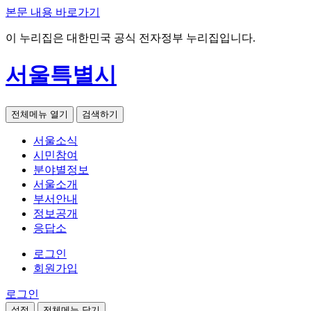
본문 내용 바로가기
이 누리집은 대한민국 공식 전자정부 누리집입니다.
서울특별시
전체메뉴 열기
검색하기
서울소식
시민참여
분야별정보
서울소개
부서안내
정보공개
응답소
로그인
회원가입
로그인
설정
전체메뉴 닫기