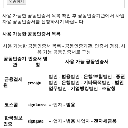
인증하기
사용 가능한 공동인증서 목록 확인 후 공동인증기관에서 사업
자용 공동인증서를 신청하시기 바랍니다.
사용 가능한 공동인증서 목록
사용 가능한 공동인증서 목록 - 공동인증기관, 인증서 명칭, 사
용 가능 공동인증서로 구성
공동인증기
인증서 명
사용 가능 공동인증서
관
칭
법인 -
범용
법인 -
은행/보험
법인 -
증권
금융결제
yessign
법인 -
은행
법인 -
기타목적
법인 -
법인
원
업무
법인 -
기업뱅킹
법인 -
조달청
코스콤
signkorea
사업자 -
범용
한국정보
signgate
사업자 -
범용
사업자 -
전자세금용
인증