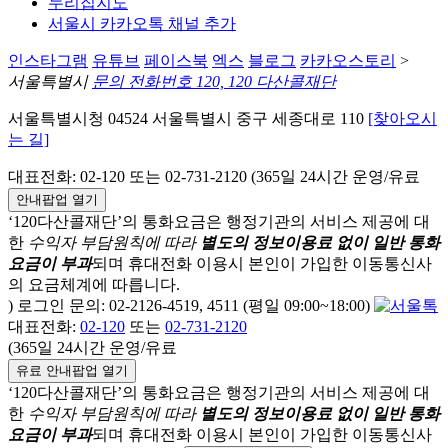
누리집지도
서울시 카카오톡 채널 추가
인스타그램
유튜브
페이스북
엑스
블로그
카카오스토리
>
서울특별시
문의 전화번호 120, 120 다산콜재단
서울특별시청 04524 서울특별시 중구 세종대로 110
[찾아오시
는 길]
대표전화: 02-120 또는 02-731-2120 (365일 24시간 운영/유료
안내팝업 열기
‘120다산콜재단’의 통화요금은 행정기관의 서비스 제공에 대
한
수익자 부담원칙에 따라
별도의 정보이용료 없이 일반 통화
요금이 부과
되며
휴대전화 이용시 본인이 가입한 이동통신사
의 요금체계에 따릅니다.
) 로그인 문의: 02-2126-4519, 4511 (평일 09:00~18:00)
대표전화:
02-120
또는
02-731-2120
(365일 24시간 운영/유료
유료 안내팝업 열기
‘120다산콜재단’의 통화요금은 행정기관의 서비스 제공에 대
한
수익자 부담원칙에 따라
별도의 정보이용료 없이 일반 통화
요금이 부과
되며
휴대전화 이용시 본인이 가입한 이동통신사