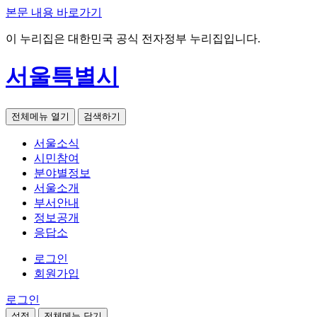
본문 내용 바로가기
이 누리집은 대한민국 공식 전자정부 누리집입니다.
서울특별시
전체메뉴 열기
검색하기
서울소식
시민참여
분야별정보
서울소개
부서안내
정보공개
응답소
로그인
회원가입
로그인
설정
전체메뉴 닫기