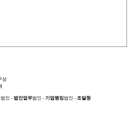
구성
서
적
법인 -
법인업무
법인 -
기업뱅킹
법인 -
조달청