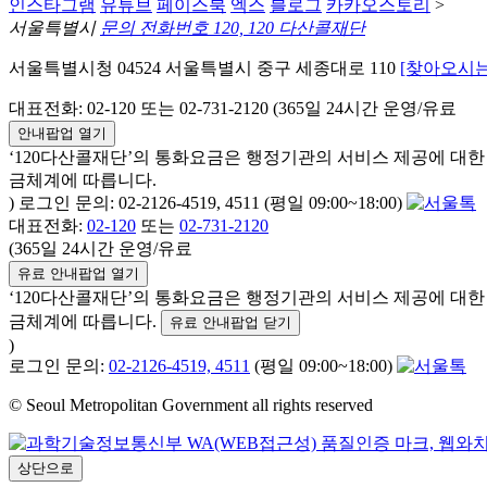
인스타그램
유튜브
페이스북
엑스
블로그
카카오스토리
>
서울특별시
문의 전화번호 120, 120 다산콜재단
서울특별시청 04524 서울특별시 중구 세종대로 110
[찾아오시는
대표전화: 02-120 또는 02-731-2120 (365일 24시간 운영/유료
안내팝업 열기
‘120다산콜재단’의 통화요금은 행정기관의 서비스 제공에 대
금체계에 따릅니다.
) 로그인 문의: 02-2126-4519, 4511 (평일 09:00~18:00)
대표전화:
02-120
또는
02-731-2120
(365일 24시간 운영/유료
유료 안내팝업 열기
‘120다산콜재단’의 통화요금은 행정기관의 서비스 제공에 대
금체계에 따릅니다.
유료 안내팝업 닫기
)
로그인 문의:
02-2126-4519, 4511
(평일 09:00~18:00)
© Seoul Metropolitan Government all rights reserved
상단으로