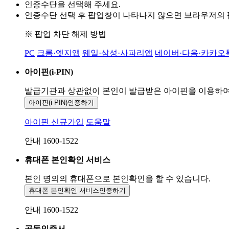
인증수단을 선택해 주세요.
인증수단 선택 후 팝업창이 나타나지 않으면 브라우저의
※ 팝업 차단 해제 방법
PC
크롬·엣지앱
웨일·삼성·사파리앱
네이버·다음·카카오
아이핀(i-PIN)
발급기관과 상관없이 본인이 발급받은
아이핀을 이용하
아이핀(i-PIN)
인증하기
아이핀 신규가입
도움말
안내 1600-1522
휴대폰 본인확인 서비스
본인 명의의 휴대폰으로
본인확인을 할 수 있습니다.
휴대폰 본인확인 서비스
인증하기
안내 1600-1522
공동인증서