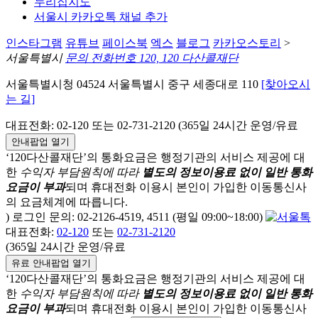
누리집지도
서울시 카카오톡 채널 추가
인스타그램
유튜브
페이스북
엑스
블로그
카카오스토리
>
서울특별시
문의 전화번호 120, 120 다산콜재단
서울특별시청 04524 서울특별시 중구 세종대로 110
[찾아오시
는 길]
대표전화: 02-120 또는 02-731-2120 (365일 24시간 운영/유료
안내팝업 열기
‘120다산콜재단’의 통화요금은 행정기관의 서비스 제공에 대
한
수익자 부담원칙에 따라
별도의 정보이용료 없이 일반 통화
요금이 부과
되며
휴대전화 이용시 본인이 가입한 이동통신사
의 요금체계에 따릅니다.
) 로그인 문의: 02-2126-4519, 4511 (평일 09:00~18:00)
대표전화:
02-120
또는
02-731-2120
(365일 24시간 운영/유료
유료 안내팝업 열기
‘120다산콜재단’의 통화요금은 행정기관의 서비스 제공에 대
한
수익자 부담원칙에 따라
별도의 정보이용료 없이 일반 통화
요금이 부과
되며
휴대전화 이용시 본인이 가입한 이동통신사