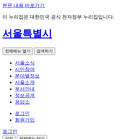
본문 내용 바로가기
이 누리집은 대한민국 공식 전자정부 누리집입니다.
서울특별시
전체메뉴 열기
검색하기
서울소식
시민참여
분야별정보
서울소개
부서안내
정보공개
응답소
로그인
회원가입
로그인
설정
전체메뉴 닫기