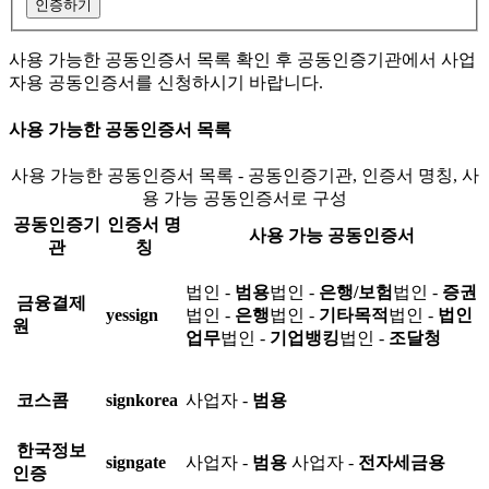
인증하기
사용 가능한 공동인증서 목록 확인 후 공동인증기관에서 사업
자용 공동인증서를 신청하시기 바랍니다.
사용 가능한 공동인증서 목록
사용 가능한 공동인증서 목록 - 공동인증기관, 인증서 명칭, 사
용 가능 공동인증서로 구성
공동인증기
인증서 명
사용 가능 공동인증서
관
칭
법인 -
범용
법인 -
은행/보험
법인 -
증권
금융결제
yessign
법인 -
은행
법인 -
기타목적
법인 -
법인
원
업무
법인 -
기업뱅킹
법인 -
조달청
코스콤
signkorea
사업자 -
범용
한국정보
signgate
사업자 -
범용
사업자 -
전자세금용
인증