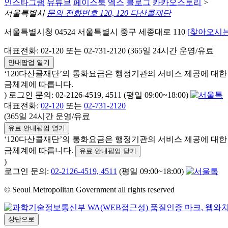
인스타그램
유튜브
페이스북
엑스
블로그
카카오스토리
>
서울특별시
문의 전화번호 120, 120 다산콜재단
서울특별시청 04524 서울특별시 중구 세종대로 110
[찾아오시는
대표전화: 02-120 또는 02-731-2120 (365일 24시간 운영/유료
안내팝업 열기
‘120다산콜재단’의 통화요금은 행정기관의 서비스 제공에 대
금체계에 따릅니다.
) 로그인 문의: 02-2126-4519, 4511 (평일 09:00~18:00)
대표전화:
02-120
또는
02-731-2120
(365일 24시간 운영/유료
유료 안내팝업 열기
‘120다산콜재단’의 통화요금은 행정기관의 서비스 제공에 대
금체계에 따릅니다.
유료 안내팝업 닫기
)
로그인 문의:
02-2126-4519, 4511
(평일 09:00~18:00)
© Seoul Metropolitan Government all rights reserved
상단으로