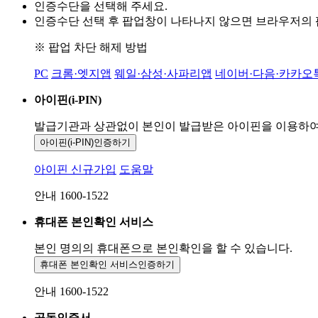
인증수단을 선택해 주세요.
인증수단 선택 후 팝업창이 나타나지 않으면 브라우저의
※ 팝업 차단 해제 방법
PC
크롬·엣지앱
웨일·삼성·사파리앱
네이버·다음·카카오
아이핀(i-PIN)
발급기관과 상관없이 본인이 발급받은
아이핀을 이용하
아이핀(i-PIN)
인증하기
아이핀 신규가입
도움말
안내 1600-1522
휴대폰 본인확인 서비스
본인 명의의 휴대폰으로
본인확인을 할 수 있습니다.
휴대폰 본인확인 서비스
인증하기
안내 1600-1522
공동인증서