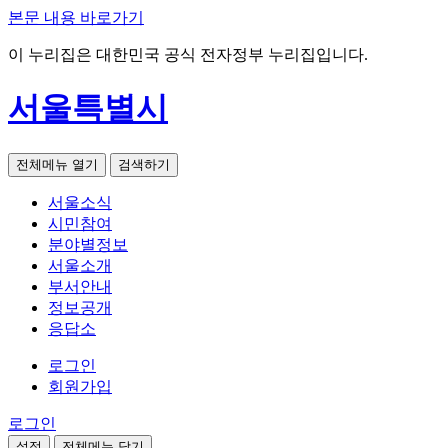
본문 내용 바로가기
이 누리집은 대한민국 공식 전자정부 누리집입니다.
서울특별시
전체메뉴 열기
검색하기
서울소식
시민참여
분야별정보
서울소개
부서안내
정보공개
응답소
로그인
회원가입
로그인
설정
전체메뉴 닫기