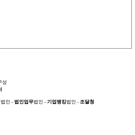
구성
서
적
법인 -
법인업무
법인 -
기업뱅킹
법인 -
조달청