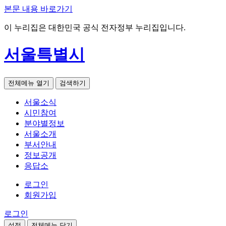
본문 내용 바로가기
이 누리집은 대한민국 공식 전자정부 누리집입니다.
서울특별시
전체메뉴 열기
검색하기
서울소식
시민참여
분야별정보
서울소개
부서안내
정보공개
응답소
로그인
회원가입
로그인
설정
전체메뉴 닫기