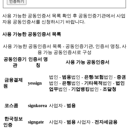
인증하기
사용 가능한 공동인증서 목록 확인 후 공동인증기관에서 사업
자용 공동인증서를 신청하시기 바랍니다.
사용 가능한 공동인증서 목록
사용 가능한 공동인증서 목록 - 공동인증기관, 인증서 명칭, 사
용 가능 공동인증서로 구성
공동인증기
인증서 명
사용 가능 공동인증서
관
칭
법인 -
범용
법인 -
은행/보험
법인 -
증권
금융결제
yessign
법인 -
은행
법인 -
기타목적
법인 -
법인
원
업무
법인 -
기업뱅킹
법인 -
조달청
코스콤
signkorea
사업자 -
범용
한국정보
signgate
사업자 -
범용
사업자 -
전자세금용
인증