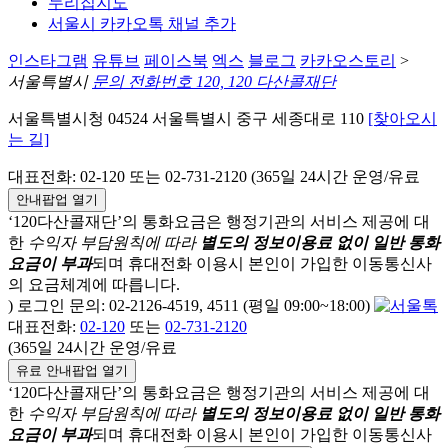
누리집지도
서울시 카카오톡 채널 추가
인스타그램
유튜브
페이스북
엑스
블로그
카카오스토리
>
서울특별시
문의 전화번호 120, 120 다산콜재단
서울특별시청 04524 서울특별시 중구 세종대로 110
[찾아오시
는 길]
대표전화: 02-120 또는 02-731-2120 (365일 24시간 운영/유료
안내팝업 열기
‘120다산콜재단’의 통화요금은 행정기관의 서비스 제공에 대
한
수익자 부담원칙에 따라
별도의 정보이용료 없이 일반 통화
요금이 부과
되며
휴대전화 이용시 본인이 가입한 이동통신사
의 요금체계에 따릅니다.
) 로그인 문의: 02-2126-4519, 4511 (평일 09:00~18:00)
대표전화:
02-120
또는
02-731-2120
(365일 24시간 운영/유료
유료 안내팝업 열기
‘120다산콜재단’의 통화요금은 행정기관의 서비스 제공에 대
한
수익자 부담원칙에 따라
별도의 정보이용료 없이 일반 통화
요금이 부과
되며
휴대전화 이용시 본인이 가입한 이동통신사