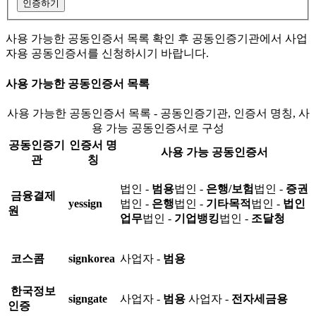
인증하기
사용 가능한 공동인증서 목록 확인 후 공동인증기관에서 사업
자용 공동인증서를 신청하시기 바랍니다.
사용 가능한 공동인증서 목록
사용 가능한 공동인증서 목록 - 공동인증기관, 인증서 명칭, 사
용 가능 공동인증서로 구성
공동인증기
인증서 명
사용 가능 공동인증서
관
칭
법인 -
범용
법인 -
은행/보험
법인 -
증권
금융결제
yessign
법인 -
은행
법인 -
기타목적
법인 -
법인
원
업무
법인 -
기업뱅킹
법인 -
조달청
코스콤
signkorea
사업자 -
범용
한국정보
signgate
사업자 -
범용
사업자 -
전자세금용
인증