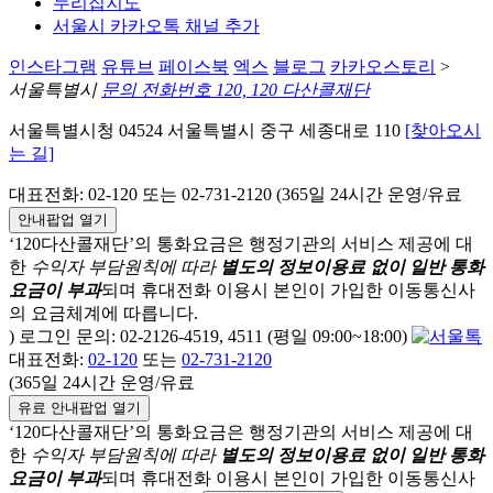
누리집지도
서울시 카카오톡 채널 추가
인스타그램
유튜브
페이스북
엑스
블로그
카카오스토리
>
서울특별시
문의 전화번호 120, 120 다산콜재단
서울특별시청 04524 서울특별시 중구 세종대로 110
[찾아오시
는 길]
대표전화: 02-120 또는 02-731-2120 (365일 24시간 운영/유료
안내팝업 열기
‘120다산콜재단’의 통화요금은 행정기관의 서비스 제공에 대
한
수익자 부담원칙에 따라
별도의 정보이용료 없이 일반 통화
요금이 부과
되며
휴대전화 이용시 본인이 가입한 이동통신사
의 요금체계에 따릅니다.
) 로그인 문의: 02-2126-4519, 4511 (평일 09:00~18:00)
대표전화:
02-120
또는
02-731-2120
(365일 24시간 운영/유료
유료 안내팝업 열기
‘120다산콜재단’의 통화요금은 행정기관의 서비스 제공에 대
한
수익자 부담원칙에 따라
별도의 정보이용료 없이 일반 통화
요금이 부과
되며
휴대전화 이용시 본인이 가입한 이동통신사