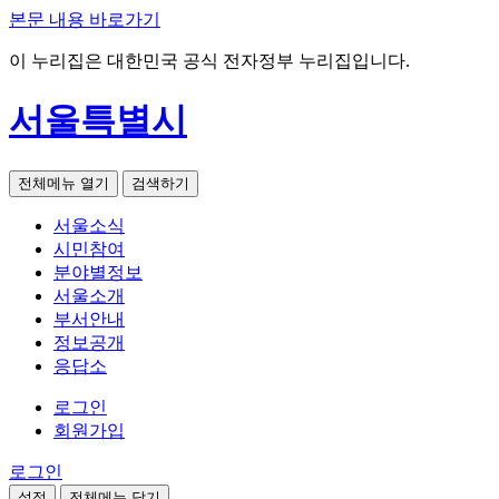
본문 내용 바로가기
이 누리집은 대한민국 공식 전자정부 누리집입니다.
서울특별시
전체메뉴 열기
검색하기
서울소식
시민참여
분야별정보
서울소개
부서안내
정보공개
응답소
로그인
회원가입
로그인
설정
전체메뉴 닫기