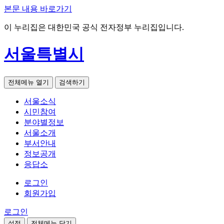
본문 내용 바로가기
이 누리집은 대한민국 공식 전자정부 누리집입니다.
서울특별시
전체메뉴 열기
검색하기
서울소식
시민참여
분야별정보
서울소개
부서안내
정보공개
응답소
로그인
회원가입
로그인
설정
전체메뉴 닫기