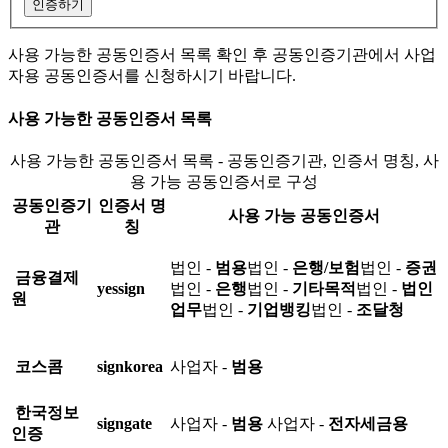
인증하기
사용 가능한 공동인증서 목록 확인 후 공동인증기관에서 사업
자용 공동인증서를 신청하시기 바랍니다.
사용 가능한 공동인증서 목록
사용 가능한 공동인증서 목록 - 공동인증기관, 인증서 명칭, 사
용 가능 공동인증서로 구성
공동인증기
인증서 명
사용 가능 공동인증서
관
칭
법인 -
범용
법인 -
은행/보험
법인 -
증권
금융결제
yessign
법인 -
은행
법인 -
기타목적
법인 -
법인
원
업무
법인 -
기업뱅킹
법인 -
조달청
코스콤
signkorea
사업자 -
범용
한국정보
signgate
사업자 -
범용
사업자 -
전자세금용
인증