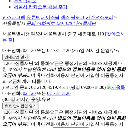
누리집지도
서울시 카카오톡 채널 추가
인스타그램
유튜브
페이스북
엑스
블로그
카카오스토리
>
서울특별시
문의 전화번호 120, 120 다산콜재단
서울특별시청 04524 서울특별시 중구 세종대로 110
[찾아오시
는 길]
대표전화: 02-120 또는 02-731-2120 (365일 24시간 운영/유료
안내팝업 열기
‘120다산콜재단’의 통화요금은 행정기관의 서비스 제공에 대
한
수익자 부담원칙에 따라
별도의 정보이용료 없이 일반 통화
요금이 부과
되며
휴대전화 이용시 본인이 가입한 이동통신사
의 요금체계에 따릅니다.
) 로그인 문의: 02-2126-4519, 4511 (평일 09:00~18:00)
대표전화:
02-120
또는
02-731-2120
(365일 24시간 운영/유료
유료 안내팝업 열기
‘120다산콜재단’의 통화요금은 행정기관의 서비스 제공에 대
한
수익자 부담원칙에 따라
별도의 정보이용료 없이 일반 통화
요금이 부과
되며
휴대전화 이용시 본인이 가입한 이동통신사