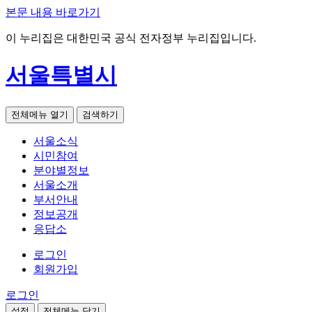
본문 내용 바로가기
이 누리집은 대한민국 공식 전자정부 누리집입니다.
서울특별시
전체메뉴 열기
검색하기
서울소식
시민참여
분야별정보
서울소개
부서안내
정보공개
응답소
로그인
회원가입
로그인
설정
전체메뉴 닫기