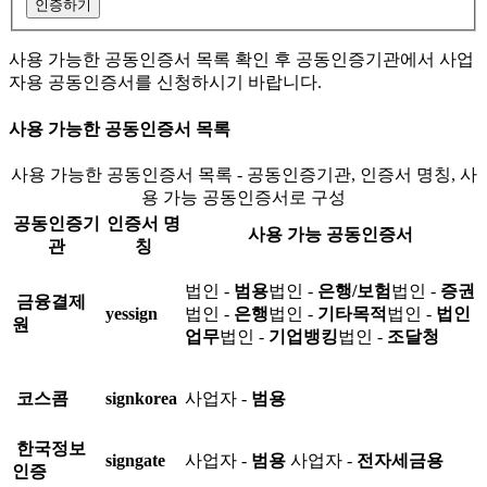
인증하기
사용 가능한 공동인증서 목록 확인 후 공동인증기관에서 사업
자용 공동인증서를 신청하시기 바랍니다.
사용 가능한 공동인증서 목록
사용 가능한 공동인증서 목록 - 공동인증기관, 인증서 명칭, 사
용 가능 공동인증서로 구성
공동인증기
인증서 명
사용 가능 공동인증서
관
칭
법인 -
범용
법인 -
은행/보험
법인 -
증권
금융결제
yessign
법인 -
은행
법인 -
기타목적
법인 -
법인
원
업무
법인 -
기업뱅킹
법인 -
조달청
코스콤
signkorea
사업자 -
범용
한국정보
signgate
사업자 -
범용
사업자 -
전자세금용
인증