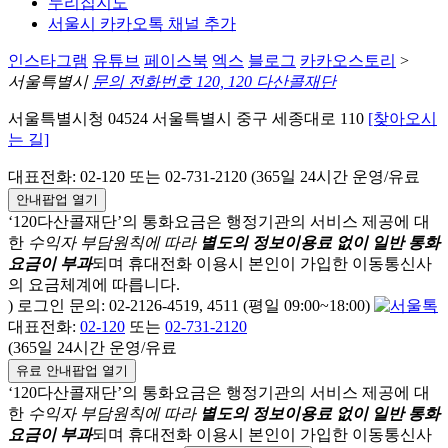
누리집지도
서울시 카카오톡 채널 추가
인스타그램
유튜브
페이스북
엑스
블로그
카카오스토리
>
서울특별시
문의 전화번호 120, 120 다산콜재단
서울특별시청 04524 서울특별시 중구 세종대로 110
[찾아오시
는 길]
대표전화: 02-120 또는 02-731-2120 (365일 24시간 운영/유료
안내팝업 열기
‘120다산콜재단’의 통화요금은 행정기관의 서비스 제공에 대
한
수익자 부담원칙에 따라
별도의 정보이용료 없이 일반 통화
요금이 부과
되며
휴대전화 이용시 본인이 가입한 이동통신사
의 요금체계에 따릅니다.
) 로그인 문의: 02-2126-4519, 4511 (평일 09:00~18:00)
대표전화:
02-120
또는
02-731-2120
(365일 24시간 운영/유료
유료 안내팝업 열기
‘120다산콜재단’의 통화요금은 행정기관의 서비스 제공에 대
한
수익자 부담원칙에 따라
별도의 정보이용료 없이 일반 통화
요금이 부과
되며
휴대전화 이용시 본인이 가입한 이동통신사