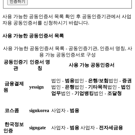
인증하기
사용 가능한 공동인증서 목록 확인 후 공동인증기관에서 사업
자용 공동인증서를 신청하시기 바랍니다.
사용 가능한 공동인증서 목록
사용 가능한 공동인증서 목록 - 공동인증기관, 인증서 명칭, 사
용 가능 공동인증서로 구성
공동인증기
인증서 명
사용 가능 공동인증서
관
칭
법인 -
범용
법인 -
은행/보험
법인 -
증권
금융결제
yessign
법인 -
은행
법인 -
기타목적
법인 -
법인
원
업무
법인 -
기업뱅킹
법인 -
조달청
코스콤
signkorea
사업자 -
범용
한국정보
signgate
사업자 -
범용
사업자 -
전자세금용
인증