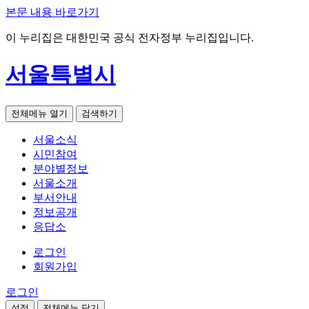
본문 내용 바로가기
이 누리집은 대한민국 공식 전자정부 누리집입니다.
서울특별시
전체메뉴 열기
검색하기
서울소식
시민참여
분야별정보
서울소개
부서안내
정보공개
응답소
로그인
회원가입
로그인
설정
전체메뉴 닫기