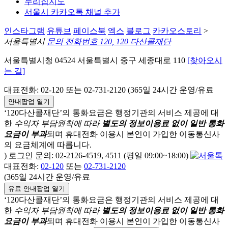
누리집지도
서울시 카카오톡 채널 추가
인스타그램
유튜브
페이스북
엑스
블로그
카카오스토리
>
서울특별시
문의 전화번호 120, 120 다산콜재단
서울특별시청 04524 서울특별시 중구 세종대로 110
[찾아오시
는 길]
대표전화: 02-120 또는 02-731-2120 (365일 24시간 운영/유료
안내팝업 열기
‘120다산콜재단’의 통화요금은 행정기관의 서비스 제공에 대
한
수익자 부담원칙에 따라
별도의 정보이용료 없이 일반 통화
요금이 부과
되며
휴대전화 이용시 본인이 가입한 이동통신사
의 요금체계에 따릅니다.
) 로그인 문의: 02-2126-4519, 4511 (평일 09:00~18:00)
대표전화:
02-120
또는
02-731-2120
(365일 24시간 운영/유료
유료 안내팝업 열기
‘120다산콜재단’의 통화요금은 행정기관의 서비스 제공에 대
한
수익자 부담원칙에 따라
별도의 정보이용료 없이 일반 통화
요금이 부과
되며
휴대전화 이용시 본인이 가입한 이동통신사