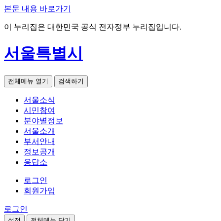
본문 내용 바로가기
이 누리집은 대한민국 공식 전자정부 누리집입니다.
서울특별시
전체메뉴 열기
검색하기
서울소식
시민참여
분야별정보
서울소개
부서안내
정보공개
응답소
로그인
회원가입
로그인
설정
전체메뉴 닫기