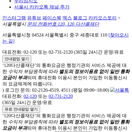
누리집지도
서울시 카카오톡 채널 추가
인스타그램
유튜브
페이스북
엑스
블로그
카카오스토리
>
서울특별시
문의 전화번호 120, 120 다산콜재단
서울특별시청 04524 서울특별시 중구 세종대로 110
[찾아오시
는 길]
대표전화: 02-120 또는 02-731-2120 (365일 24시간 운영/유료
안내팝업 열기
‘120다산콜재단’의 통화요금은 행정기관의 서비스 제공에 대
한
수익자 부담원칙에 따라
별도의 정보이용료 없이 일반 통화
요금이 부과
되며
휴대전화 이용시 본인이 가입한 이동통신사
의 요금체계에 따릅니다.
) 로그인 문의: 02-2126-4519, 4511 (평일 09:00~18:00)
대표전화:
02-120
또는
02-731-2120
(365일 24시간 운영/유료
유료 안내팝업 열기
‘120다산콜재단’의 통화요금은 행정기관의 서비스 제공에 대
한
수익자 부담원칙에 따라
별도의 정보이용료 없이 일반 통화
요금이 부과
되며
휴대전화 이용시 본인이 가입한 이동통신사