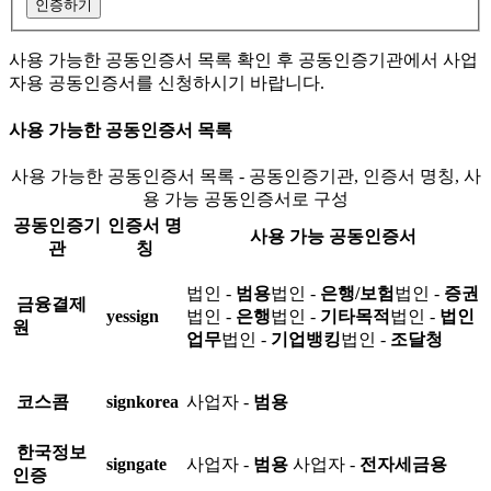
인증하기
사용 가능한 공동인증서 목록 확인 후 공동인증기관에서 사업
자용 공동인증서를 신청하시기 바랍니다.
사용 가능한 공동인증서 목록
사용 가능한 공동인증서 목록 - 공동인증기관, 인증서 명칭, 사
용 가능 공동인증서로 구성
공동인증기
인증서 명
사용 가능 공동인증서
관
칭
법인 -
범용
법인 -
은행/보험
법인 -
증권
금융결제
yessign
법인 -
은행
법인 -
기타목적
법인 -
법인
원
업무
법인 -
기업뱅킹
법인 -
조달청
코스콤
signkorea
사업자 -
범용
한국정보
signgate
사업자 -
범용
사업자 -
전자세금용
인증