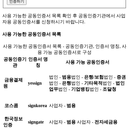
인증하기
사용 가능한 공동인증서 목록 확인 후 공동인증기관에서 사업
자용 공동인증서를 신청하시기 바랍니다.
사용 가능한 공동인증서 목록
사용 가능한 공동인증서 목록 - 공동인증기관, 인증서 명칭, 사
용 가능 공동인증서로 구성
공동인증기
인증서 명
사용 가능 공동인증서
관
칭
법인 -
범용
법인 -
은행/보험
법인 -
증권
금융결제
yessign
법인 -
은행
법인 -
기타목적
법인 -
법인
원
업무
법인 -
기업뱅킹
법인 -
조달청
코스콤
signkorea
사업자 -
범용
한국정보
signgate
사업자 -
범용
사업자 -
전자세금용
인증