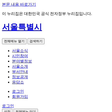
본문 내용 바로가기
이 누리집은 대한민국 공식 전자정부 누리집입니다.
서울특별시
전체메뉴 열기
검색하기
서울소식
시민참여
분야별정보
서울소개
부서안내
정보공개
응답소
로그인
회원가입
로그인
설정
전체메뉴 닫기