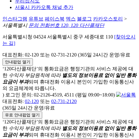
누리집지도
서울시 카카오톡 채널 추가
인스타그램
유튜브
페이스북
엑스
블로그
카카오스토리
>
서울특별시
문의 전화번호 120, 120 다산콜재단
서울특별시청 04524 서울특별시 중구 세종대로 110
[찾아오시
는 길]
대표전화: 02-120 또는 02-731-2120 (365일 24시간 운영/유료
안내팝업 열기
‘120다산콜재단’의 통화요금은 행정기관의 서비스 제공에 대
한
수익자 부담원칙에 따라
별도의 정보이용료 없이 일반 통화
요금이 부과
되며
휴대전화 이용시 본인이 가입한 이동통신사
의 요금체계에 따릅니다.
) 로그인 문의: 02-2126-4519, 4511 (평일 09:00~18:00)
대표전화:
02-120
또는
02-731-2120
(365일 24시간 운영/유료
유료 안내팝업 열기
‘120다산콜재단’의 통화요금은 행정기관의 서비스 제공에 대
한
수익자 부담원칙에 따라
별도의 정보이용료 없이 일반 통화
요금이 부과
되며
휴대전화 이용시 본인이 가입한 이동통신사