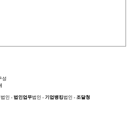
구성
서
적
법인 -
법인업무
법인 -
기업뱅킹
법인 -
조달청