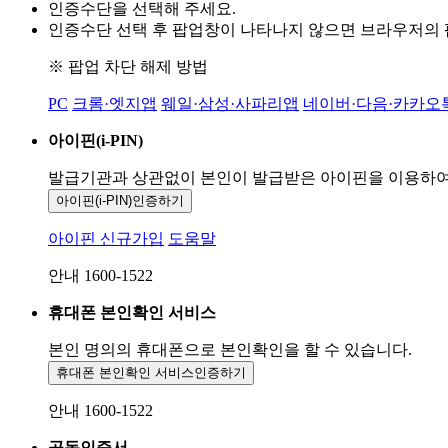
인증수단을 선택해 주세요.
인증수단 선택 후 팝업창이 나타나지 않으면 브라우저의
※ 팝업 차단 해제 방법
PC
크롬·엣지앱
웨일·삼성·사파리앱
네이버·다음·카카오
아이핀(i-PIN)
발급기관과 상관없이 본인이 발급받은
아이핀을 이용하
아이핀(i-PIN)
인증하기
아이핀 신규가입
도움말
안내 1600-1522
휴대폰 본인확인 서비스
본인 명의의 휴대폰으로
본인확인을 할 수 있습니다.
휴대폰 본인확인 서비스
인증하기
안내 1600-1522
공동인증서