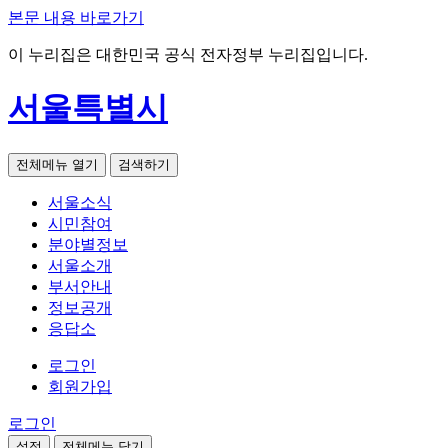
본문 내용 바로가기
이 누리집은 대한민국 공식 전자정부 누리집입니다.
서울특별시
전체메뉴 열기
검색하기
서울소식
시민참여
분야별정보
서울소개
부서안내
정보공개
응답소
로그인
회원가입
로그인
설정
전체메뉴 닫기