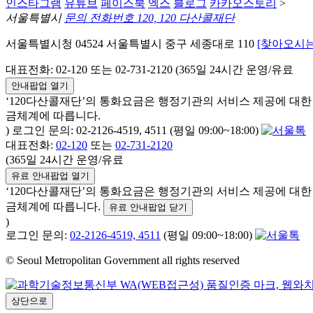
인스타그램
유튜브
페이스북
엑스
블로그
카카오스토리
>
서울특별시
문의 전화번호 120, 120 다산콜재단
서울특별시청 04524 서울특별시 중구 세종대로 110
[찾아오시는
대표전화: 02-120 또는 02-731-2120 (365일 24시간 운영/유료
안내팝업 열기
‘120다산콜재단’의 통화요금은 행정기관의 서비스 제공에 대
금체계에 따릅니다.
) 로그인 문의: 02-2126-4519, 4511 (평일 09:00~18:00)
대표전화:
02-120
또는
02-731-2120
(365일 24시간 운영/유료
유료 안내팝업 열기
‘120다산콜재단’의 통화요금은 행정기관의 서비스 제공에 대
금체계에 따릅니다.
유료 안내팝업 닫기
)
로그인 문의:
02-2126-4519, 4511
(평일 09:00~18:00)
© Seoul Metropolitan Government all rights reserved
상단으로