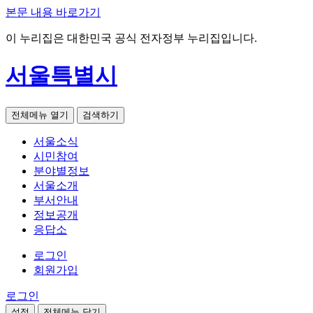
본문 내용 바로가기
이 누리집은 대한민국 공식 전자정부 누리집입니다.
서울특별시
전체메뉴 열기
검색하기
서울소식
시민참여
분야별정보
서울소개
부서안내
정보공개
응답소
로그인
회원가입
로그인
설정
전체메뉴 닫기