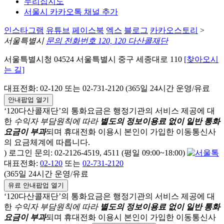
누리집지도
서울시 카카오톡 채널 추가
인스타그램
유튜브
페이스북
엑스
블로그
카카오스토리
>
서울특별시
문의 전화번호 120, 120 다산콜재단
서울특별시청 04524 서울특별시 중구 세종대로 110
[찾아오시
는 길]
대표전화: 02-120 또는 02-731-2120 (365일 24시간 운영/유료
안내팝업 열기
‘120다산콜재단’의 통화요금은 행정기관의 서비스 제공에 대
한
수익자 부담원칙에 따라
별도의 정보이용료 없이 일반 통화
요금이 부과
되며
휴대전화 이용시 본인이 가입한 이동통신사
의 요금체계에 따릅니다.
) 로그인 문의: 02-2126-4519, 4511 (평일 09:00~18:00)
대표전화:
02-120
또는
02-731-2120
(365일 24시간 운영/유료
유료 안내팝업 열기
‘120다산콜재단’의 통화요금은 행정기관의 서비스 제공에 대
한
수익자 부담원칙에 따라
별도의 정보이용료 없이 일반 통화
요금이 부과
되며
휴대전화 이용시 본인이 가입한 이동통신사