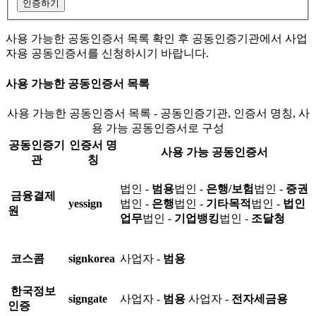
인증하기
사용 가능한 공동인증서 목록 확인 후 공동인증기관에서 사업
자용 공동인증서를 신청하시기 바랍니다.
사용 가능한 공동인증서 목록
사용 가능한 공동인증서 목록 - 공동인증기관, 인증서 명칭, 사
용 가능 공동인증서로 구성
공동인증기
인증서 명
사용 가능 공동인증서
관
칭
법인 -
범용
법인 -
은행/보험
법인 -
증권
금융결제
yessign
법인 -
은행
법인 -
기타목적
법인 -
법인
원
업무
법인 -
기업뱅킹
법인 -
조달청
코스콤
signkorea
사업자 -
범용
한국정보
signgate
사업자 -
범용
사업자 -
전자세금용
인증