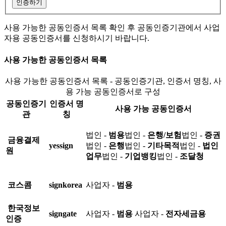
인증하기
사용 가능한 공동인증서 목록 확인 후 공동인증기관에서 사업
자용 공동인증서를 신청하시기 바랍니다.
사용 가능한 공동인증서 목록
사용 가능한 공동인증서 목록 - 공동인증기관, 인증서 명칭, 사
용 가능 공동인증서로 구성
공동인증기
인증서 명
사용 가능 공동인증서
관
칭
법인 -
범용
법인 -
은행/보험
법인 -
증권
금융결제
yessign
법인 -
은행
법인 -
기타목적
법인 -
법인
원
업무
법인 -
기업뱅킹
법인 -
조달청
코스콤
signkorea
사업자 -
범용
한국정보
signgate
사업자 -
범용
사업자 -
전자세금용
인증