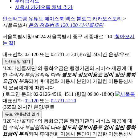
누리집지도
서울시 카카오톡 채널 추가
인스타그램
유튜브
페이스북
엑스
블로그
카카오스토리
>
서울특별시
문의 전화번호 120, 120 다산콜재단
서울특별시청 04524 서울특별시 중구 세종대로 110
[찾아오시
는 길]
대표전화: 02-120 또는 02-731-2120 (365일 24시간 운영/유료
안내팝업 열기
‘120다산콜재단’의 통화요금은 행정기관의 서비스 제공에 대
한
수익자 부담원칙에 따라
별도의 정보이용료 없이 일반 통화
요금이 부과
되며
휴대전화 이용시 본인이 가입한 이동통신사
의 요금체계에 따릅니다.
) 로그인 문의: 02-2126-4519, 4511 (평일 09:00~18:00)
대표전화:
02-120
또는
02-731-2120
(365일 24시간 운영/유료
유료 안내팝업 열기
‘120다산콜재단’의 통화요금은 행정기관의 서비스 제공에 대
한
수익자 부담원칙에 따라
별도의 정보이용료 없이 일반 통화
요금이 부과
되며
휴대전화 이용시 본인이 가입한 이동통신사