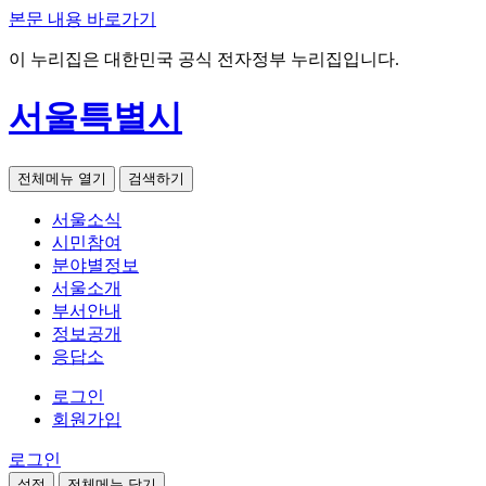
본문 내용 바로가기
이 누리집은 대한민국 공식 전자정부 누리집입니다.
서울특별시
전체메뉴 열기
검색하기
서울소식
시민참여
분야별정보
서울소개
부서안내
정보공개
응답소
로그인
회원가입
로그인
설정
전체메뉴 닫기