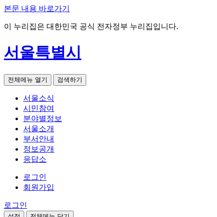
본문 내용 바로가기
이 누리집은 대한민국 공식 전자정부 누리집입니다.
서울특별시
전체메뉴 열기
검색하기
서울소식
시민참여
분야별정보
서울소개
부서안내
정보공개
응답소
로그인
회원가입
로그인
설정
전체메뉴 닫기