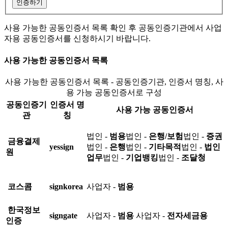
인증하기
사용 가능한 공동인증서 목록 확인 후 공동인증기관에서 사업
자용 공동인증서를 신청하시기 바랍니다.
사용 가능한 공동인증서 목록
사용 가능한 공동인증서 목록 - 공동인증기관, 인증서 명칭, 사
용 가능 공동인증서로 구성
공동인증기
인증서 명
사용 가능 공동인증서
관
칭
법인 -
범용
법인 -
은행/보험
법인 -
증권
금융결제
yessign
법인 -
은행
법인 -
기타목적
법인 -
법인
원
업무
법인 -
기업뱅킹
법인 -
조달청
코스콤
signkorea
사업자 -
범용
한국정보
signgate
사업자 -
범용
사업자 -
전자세금용
인증