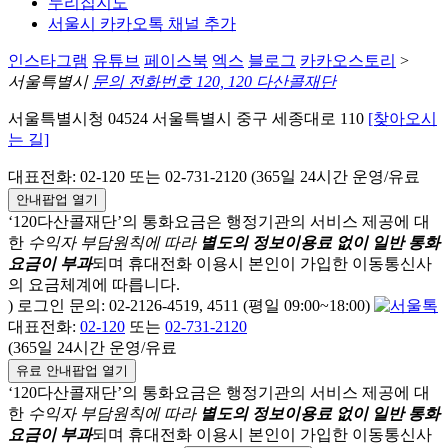
누리집지도
서울시 카카오톡 채널 추가
인스타그램
유튜브
페이스북
엑스
블로그
카카오스토리
>
서울특별시
문의 전화번호 120, 120 다산콜재단
서울특별시청 04524 서울특별시 중구 세종대로 110
[찾아오시
는 길]
대표전화: 02-120 또는 02-731-2120 (365일 24시간 운영/유료
안내팝업 열기
‘120다산콜재단’의 통화요금은 행정기관의 서비스 제공에 대
한
수익자 부담원칙에 따라
별도의 정보이용료 없이 일반 통화
요금이 부과
되며
휴대전화 이용시 본인이 가입한 이동통신사
의 요금체계에 따릅니다.
) 로그인 문의: 02-2126-4519, 4511 (평일 09:00~18:00)
대표전화:
02-120
또는
02-731-2120
(365일 24시간 운영/유료
유료 안내팝업 열기
‘120다산콜재단’의 통화요금은 행정기관의 서비스 제공에 대
한
수익자 부담원칙에 따라
별도의 정보이용료 없이 일반 통화
요금이 부과
되며
휴대전화 이용시 본인이 가입한 이동통신사