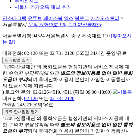
누리집지도
서울시 카카오톡 채널 추가
인스타그램
유튜브
페이스북
엑스
블로그
카카오스토리
>
서울특별시
문의 전화번호 120, 120 다산콜재단
서울특별시청 04524 서울특별시 중구 세종대로 110
[찾아오시
는 길]
대표전화: 02-120 또는 02-731-2120 (365일 24시간 운영/유료
안내팝업 열기
‘120다산콜재단’의 통화요금은 행정기관의 서비스 제공에 대
한
수익자 부담원칙에 따라
별도의 정보이용료 없이 일반 통화
요금이 부과
되며
휴대전화 이용시 본인이 가입한 이동통신사
의 요금체계에 따릅니다.
) 로그인 문의: 02-2126-4519, 4511 (평일 09:00~18:00)
대표전화:
02-120
또는
02-731-2120
(365일 24시간 운영/유료
유료 안내팝업 열기
‘120다산콜재단’의 통화요금은 행정기관의 서비스 제공에 대
한
수익자 부담원칙에 따라
별도의 정보이용료 없이 일반 통화
요금이 부과
되며
휴대전화 이용시 본인이 가입한 이동통신사