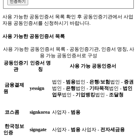
인증하기
사용 가능한 공동인증서 목록 확인 후 공동인증기관에서 사업
자용 공동인증서를 신청하시기 바랍니다.
사용 가능한 공동인증서 목록
사용 가능한 공동인증서 목록 - 공동인증기관, 인증서 명칭, 사
용 가능 공동인증서로 구성
공동인증기
인증서 명
사용 가능 공동인증서
관
칭
법인 -
범용
법인 -
은행/보험
법인 -
증권
금융결제
yessign
법인 -
은행
법인 -
기타목적
법인 -
법인
원
업무
법인 -
기업뱅킹
법인 -
조달청
코스콤
signkorea
사업자 -
범용
한국정보
signgate
사업자 -
범용
사업자 -
전자세금용
인증