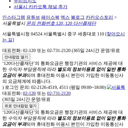
누리집지도
서울시 카카오톡 채널 추가
인스타그램
유튜브
페이스북
엑스
블로그
카카오스토리
>
서울특별시
문의 전화번호 120, 120 다산콜재단
서울특별시청 04524 서울특별시 중구 세종대로 110
[찾아오시
는 길]
대표전화: 02-120 또는 02-731-2120 (365일 24시간 운영/유료
안내팝업 열기
‘120다산콜재단’의 통화요금은 행정기관의 서비스 제공에 대
한
수익자 부담원칙에 따라
별도의 정보이용료 없이 일반 통화
요금이 부과
되며
휴대전화 이용시 본인이 가입한 이동통신사
의 요금체계에 따릅니다.
) 로그인 문의: 02-2126-4519, 4511 (평일 09:00~18:00)
대표전화:
02-120
또는
02-731-2120
(365일 24시간 운영/유료
유료 안내팝업 열기
‘120다산콜재단’의 통화요금은 행정기관의 서비스 제공에 대
한
수익자 부담원칙에 따라
별도의 정보이용료 없이 일반 통화
요금이 부과
되며
휴대전화 이용시 본인이 가입한 이동통신사