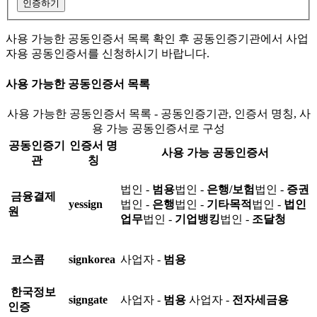
인증하기
사용 가능한 공동인증서 목록 확인 후 공동인증기관에서 사업
자용 공동인증서를 신청하시기 바랍니다.
사용 가능한 공동인증서 목록
사용 가능한 공동인증서 목록 - 공동인증기관, 인증서 명칭, 사
용 가능 공동인증서로 구성
공동인증기
인증서 명
사용 가능 공동인증서
관
칭
법인 -
범용
법인 -
은행/보험
법인 -
증권
금융결제
yessign
법인 -
은행
법인 -
기타목적
법인 -
법인
원
업무
법인 -
기업뱅킹
법인 -
조달청
코스콤
signkorea
사업자 -
범용
한국정보
signgate
사업자 -
범용
사업자 -
전자세금용
인증