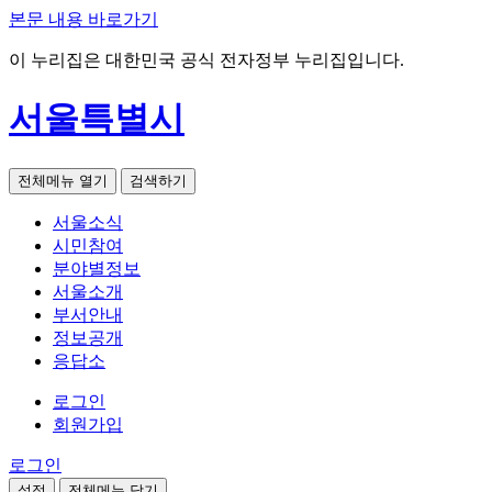
본문 내용 바로가기
이 누리집은 대한민국 공식 전자정부 누리집입니다.
서울특별시
전체메뉴 열기
검색하기
서울소식
시민참여
분야별정보
서울소개
부서안내
정보공개
응답소
로그인
회원가입
로그인
설정
전체메뉴 닫기