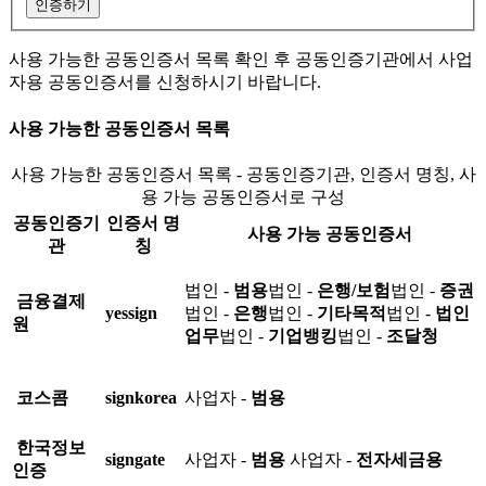
인증하기
사용 가능한 공동인증서 목록 확인 후 공동인증기관에서 사업
자용 공동인증서를 신청하시기 바랍니다.
사용 가능한 공동인증서 목록
사용 가능한 공동인증서 목록 - 공동인증기관, 인증서 명칭, 사
용 가능 공동인증서로 구성
공동인증기
인증서 명
사용 가능 공동인증서
관
칭
법인 -
범용
법인 -
은행/보험
법인 -
증권
금융결제
yessign
법인 -
은행
법인 -
기타목적
법인 -
법인
원
업무
법인 -
기업뱅킹
법인 -
조달청
코스콤
signkorea
사업자 -
범용
한국정보
signgate
사업자 -
범용
사업자 -
전자세금용
인증