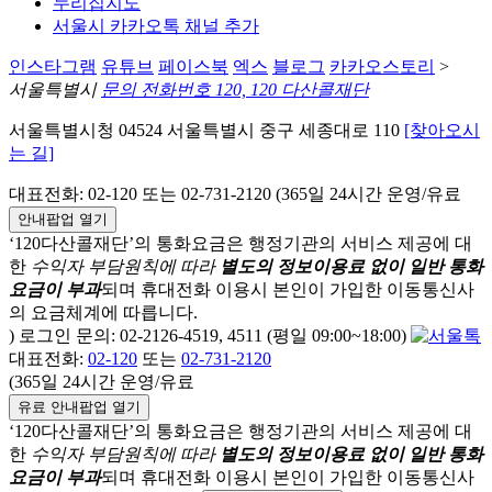
누리집지도
서울시 카카오톡 채널 추가
인스타그램
유튜브
페이스북
엑스
블로그
카카오스토리
>
서울특별시
문의 전화번호 120, 120 다산콜재단
서울특별시청 04524 서울특별시 중구 세종대로 110
[찾아오시
는 길]
대표전화: 02-120 또는 02-731-2120 (365일 24시간 운영/유료
안내팝업 열기
‘120다산콜재단’의 통화요금은 행정기관의 서비스 제공에 대
한
수익자 부담원칙에 따라
별도의 정보이용료 없이 일반 통화
요금이 부과
되며
휴대전화 이용시 본인이 가입한 이동통신사
의 요금체계에 따릅니다.
) 로그인 문의: 02-2126-4519, 4511 (평일 09:00~18:00)
대표전화:
02-120
또는
02-731-2120
(365일 24시간 운영/유료
유료 안내팝업 열기
‘120다산콜재단’의 통화요금은 행정기관의 서비스 제공에 대
한
수익자 부담원칙에 따라
별도의 정보이용료 없이 일반 통화
요금이 부과
되며
휴대전화 이용시 본인이 가입한 이동통신사