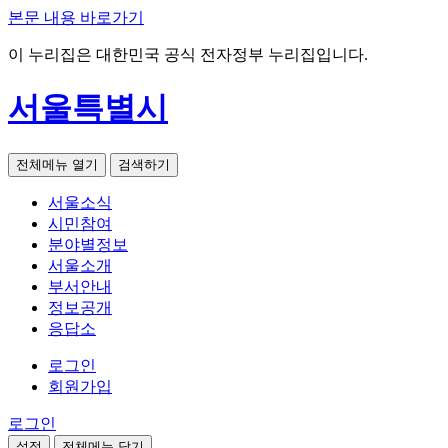
본문 내용 바로가기
이 누리집은 대한민국 공식 전자정부 누리집입니다.
서울특별시
전체메뉴 열기
검색하기
서울소식
시민참여
분야별정보
서울소개
부서안내
정보공개
응답소
로그인
회원가입
로그인
설정
전체메뉴 닫기