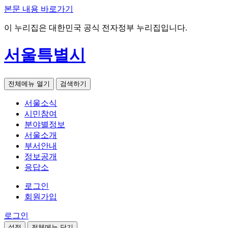
본문 내용 바로가기
이 누리집은 대한민국 공식 전자정부 누리집입니다.
서울특별시
전체메뉴 열기
검색하기
서울소식
시민참여
분야별정보
서울소개
부서안내
정보공개
응답소
로그인
회원가입
로그인
설정
전체메뉴 닫기