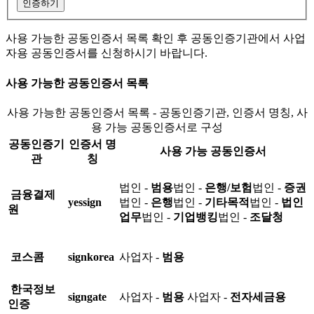
인증하기
사용 가능한 공동인증서 목록 확인 후 공동인증기관에서 사업
자용 공동인증서를 신청하시기 바랍니다.
사용 가능한 공동인증서 목록
사용 가능한 공동인증서 목록 - 공동인증기관, 인증서 명칭, 사
용 가능 공동인증서로 구성
공동인증기
인증서 명
사용 가능 공동인증서
관
칭
법인 -
범용
법인 -
은행/보험
법인 -
증권
금융결제
yessign
법인 -
은행
법인 -
기타목적
법인 -
법인
원
업무
법인 -
기업뱅킹
법인 -
조달청
코스콤
signkorea
사업자 -
범용
한국정보
signgate
사업자 -
범용
사업자 -
전자세금용
인증