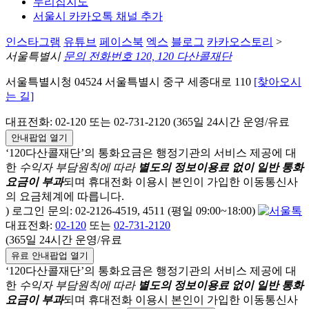
누리집지도
서울시 카카오톡 채널 추가
인스타그램
유튜브
페이스북
엑스
블로그
카카오스토리
>
서울특별시
문의 전화번호 120, 120 다산콜재단
서울특별시청 04524 서울특별시 중구 세종대로 110
[찾아오시
는 길]
대표전화: 02-120 또는 02-731-2120 (365일 24시간 운영/유료
안내팝업 열기
‘120다산콜재단’의 통화요금은 행정기관의 서비스 제공에 대
한
수익자 부담원칙에 따라
별도의 정보이용료 없이 일반 통화
요금이 부과
되며
휴대전화 이용시 본인이 가입한 이동통신사
의 요금체계에 따릅니다.
) 로그인 문의: 02-2126-4519, 4511 (평일 09:00~18:00)
대표전화:
02-120
또는
02-731-2120
(365일 24시간 운영/유료
유료 안내팝업 열기
‘120다산콜재단’의 통화요금은 행정기관의 서비스 제공에 대
한
수익자 부담원칙에 따라
별도의 정보이용료 없이 일반 통화
요금이 부과
되며
휴대전화 이용시 본인이 가입한 이동통신사