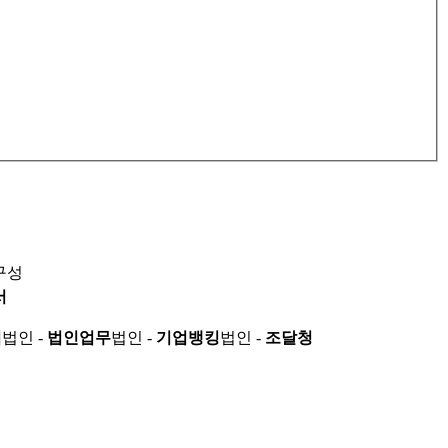
구성
서
적
법인 -
법인업무
법인 -
기업뱅킹
법인 -
조달청