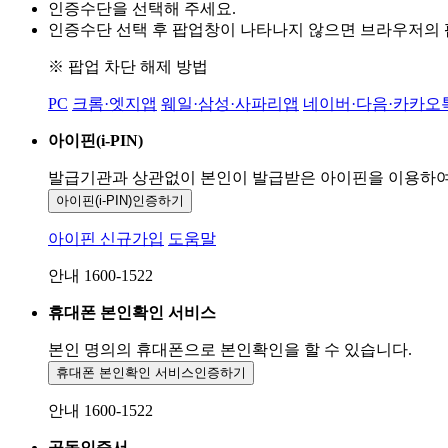
인증수단을 선택해 주세요.
인증수단 선택 후 팝업창이 나타나지 않으면 브라우저의
※ 팝업 차단 해제 방법
PC
크롬·엣지앱
웨일·삼성·사파리앱
네이버·다음·카카오
아이핀(i-PIN)
발급기관과 상관없이 본인이 발급받은
아이핀을 이용하
아이핀(i-PIN)
인증하기
아이핀 신규가입
도움말
안내 1600-1522
휴대폰 본인확인 서비스
본인 명의의 휴대폰으로
본인확인을 할 수 있습니다.
휴대폰 본인확인 서비스
인증하기
안내 1600-1522
공동인증서