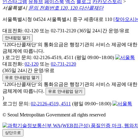
인스타그램
유튜브
페이스북
엑스
블로그
카카오스토리
>
서울특별시
문의 전화번호 120, 120 다산콜재단
서울특별시청 04524 서울특별시 중구 세종대로 110
[찾아오시는
대표전화: 02-120 또는 02-731-2120 (365일 24시간 운영/유료
안내팝업 열기
‘120다산콜재단’의 통화요금은 행정기관의 서비스 제공에 대
금체계에 따릅니다.
) 로그인 문의: 02-2126-4519, 4511 (평일 09:00~18:00)
대표전화:
02-120
또는
02-731-2120
(365일 24시간 운영/유료
유료 안내팝업 열기
‘120다산콜재단’의 통화요금은 행정기관의 서비스 제공에 대
금체계에 따릅니다.
유료 안내팝업 닫기
)
로그인 문의:
02-2126-4519, 4511
(평일 09:00~18:00)
© Seoul Metropolitan Government all rights reserved
상단으로