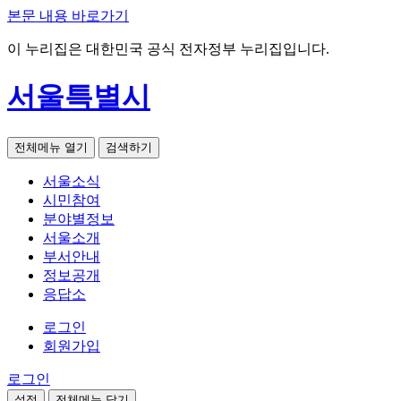
본문 내용 바로가기
이 누리집은 대한민국 공식 전자정부 누리집입니다.
서울특별시
전체메뉴 열기
검색하기
서울소식
시민참여
분야별정보
서울소개
부서안내
정보공개
응답소
로그인
회원가입
로그인
설정
전체메뉴 닫기