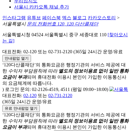
누리집지도
서울시 카카오톡 채널 추가
인스타그램
유튜브
페이스북
엑스
블로그
카카오스토리
>
서울특별시
문의 전화번호 120, 120 다산콜재단
서울특별시청 04524 서울특별시 중구 세종대로 110
[찾아오시
는 길]
대표전화: 02-120 또는 02-731-2120 (365일 24시간 운영/유료
안내팝업 열기
‘120다산콜재단’의 통화요금은 행정기관의 서비스 제공에 대
한
수익자 부담원칙에 따라
별도의 정보이용료 없이 일반 통화
요금이 부과
되며
휴대전화 이용시 본인이 가입한 이동통신사
의 요금체계에 따릅니다.
) 로그인 문의: 02-2126-4519, 4511 (평일 09:00~18:00)
대표전화:
02-120
또는
02-731-2120
(365일 24시간 운영/유료
유료 안내팝업 열기
‘120다산콜재단’의 통화요금은 행정기관의 서비스 제공에 대
한
수익자 부담원칙에 따라
별도의 정보이용료 없이 일반 통화
요금이 부과
되며
휴대전화 이용시 본인이 가입한 이동통신사