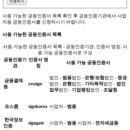
인증하기
사용 가능한 공동인증서 목록 확인 후 공동인증기관에서 사업
자용 공동인증서를 신청하시기 바랍니다.
사용 가능한 공동인증서 목록
사용 가능한 공동인증서 목록 - 공동인증기관, 인증서 명칭, 사
용 가능 공동인증서로 구성
공동인증기
인증서 명
사용 가능 공동인증서
관
칭
법인 -
범용
법인 -
은행/보험
법인 -
증권
금융결제
yessign
법인 -
은행
법인 -
기타목적
법인 -
법인
원
업무
법인 -
기업뱅킹
법인 -
조달청
코스콤
signkorea
사업자 -
범용
한국정보
signgate
사업자 -
범용
사업자 -
전자세금용
인증