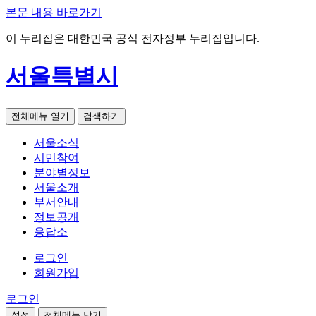
본문 내용 바로가기
이 누리집은 대한민국 공식 전자정부 누리집입니다.
서울특별시
전체메뉴 열기
검색하기
서울소식
시민참여
분야별정보
서울소개
부서안내
정보공개
응답소
로그인
회원가입
로그인
설정
전체메뉴 닫기