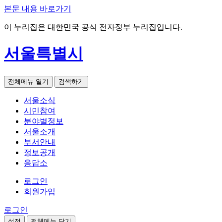
본문 내용 바로가기
이 누리집은 대한민국 공식 전자정부 누리집입니다.
서울특별시
전체메뉴 열기
검색하기
서울소식
시민참여
분야별정보
서울소개
부서안내
정보공개
응답소
로그인
회원가입
로그인
설정
전체메뉴 닫기