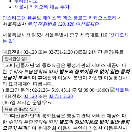
누리집지도
서울시 카카오톡 채널 추가
인스타그램
유튜브
페이스북
엑스
블로그
카카오스토리
>
서울특별시
문의 전화번호 120, 120 다산콜재단
서울특별시청 04524 서울특별시 중구 세종대로 110
[찾아오시
는 길]
대표전화: 02-120 또는 02-731-2120 (365일 24시간 운영/유료
안내팝업 열기
‘120다산콜재단’의 통화요금은 행정기관의 서비스 제공에 대
한
수익자 부담원칙에 따라
별도의 정보이용료 없이 일반 통화
요금이 부과
되며
휴대전화 이용시 본인이 가입한 이동통신사
의 요금체계에 따릅니다.
) 로그인 문의: 02-2126-4519, 4511 (평일 09:00~18:00)
대표전화:
02-120
또는
02-731-2120
(365일 24시간 운영/유료
유료 안내팝업 열기
‘120다산콜재단’의 통화요금은 행정기관의 서비스 제공에 대
한
수익자 부담원칙에 따라
별도의 정보이용료 없이 일반 통화
요금이 부과
되며
휴대전화 이용시 본인이 가입한 이동통신사