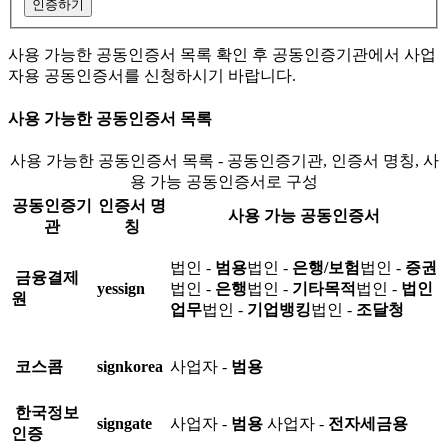
인증하기
사용 가능한 공동인증서 목록 확인 후 공동인증기관에서 사업
자용 공동인증서를 신청하시기 바랍니다.
사용 가능한 공동인증서 목록
사용 가능한 공동인증서 목록 - 공동인증기관, 인증서 명칭, 사
용 가능 공동인증서로 구성
공동인증기
인증서 명
사용 가능 공동인증서
관
칭
법인 -
범용
법인 -
은행/보험
법인 -
증권
금융결제
yessign
법인 -
은행
법인 -
기타목적
법인 -
법인
원
업무
법인 -
기업뱅킹
법인 -
조달청
코스콤
signkorea
사업자 -
범용
한국정보
signgate
사업자 -
범용
사업자 -
전자세금용
인증