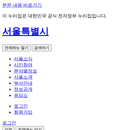
본문 내용 바로가기
이 누리집은 대한민국 공식 전자정부 누리집입니다.
서울특별시
전체메뉴 열기
검색하기
서울소식
시민참여
분야별정보
서울소개
부서안내
정보공개
응답소
로그인
회원가입
로그인
설정
전체메뉴 닫기