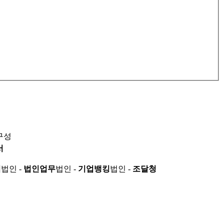
구성
서
적
법인 -
법인업무
법인 -
기업뱅킹
법인 -
조달청