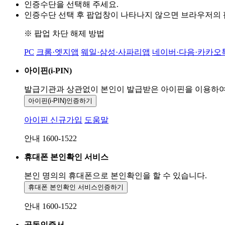
인증수단을 선택해 주세요.
인증수단 선택 후 팝업창이 나타나지 않으면 브라우저의
※ 팝업 차단 해제 방법
PC
크롬·엣지앱
웨일·삼성·사파리앱
네이버·다음·카카오
아이핀(i-PIN)
발급기관과 상관없이 본인이 발급받은
아이핀을 이용하
아이핀(i-PIN)
인증하기
아이핀 신규가입
도움말
안내 1600-1522
휴대폰 본인확인 서비스
본인 명의의 휴대폰으로
본인확인을 할 수 있습니다.
휴대폰 본인확인 서비스
인증하기
안내 1600-1522
공동인증서