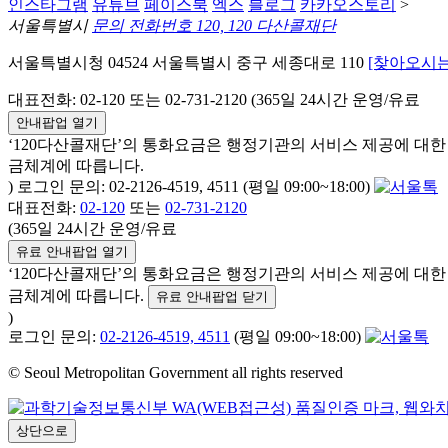
인스타그램
유튜브
페이스북
엑스
블로그
카카오스토리
>
서울특별시
문의 전화번호 120, 120 다산콜재단
서울특별시청 04524 서울특별시 중구 세종대로 110
[찾아오시는
대표전화: 02-120 또는 02-731-2120 (365일 24시간 운영/유료
안내팝업 열기
‘120다산콜재단’의 통화요금은 행정기관의 서비스 제공에 대
금체계에 따릅니다.
) 로그인 문의: 02-2126-4519, 4511 (평일 09:00~18:00)
대표전화:
02-120
또는
02-731-2120
(365일 24시간 운영/유료
유료 안내팝업 열기
‘120다산콜재단’의 통화요금은 행정기관의 서비스 제공에 대
금체계에 따릅니다.
유료 안내팝업 닫기
)
로그인 문의:
02-2126-4519, 4511
(평일 09:00~18:00)
© Seoul Metropolitan Government all rights reserved
상단으로