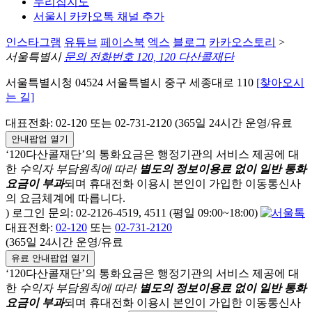
누리집지도
서울시 카카오톡 채널 추가
인스타그램
유튜브
페이스북
엑스
블로그
카카오스토리
>
서울특별시
문의 전화번호 120, 120 다산콜재단
서울특별시청 04524 서울특별시 중구 세종대로 110
[찾아오시
는 길]
대표전화: 02-120 또는 02-731-2120 (365일 24시간 운영/유료
안내팝업 열기
‘120다산콜재단’의 통화요금은 행정기관의 서비스 제공에 대
한
수익자 부담원칙에 따라
별도의 정보이용료 없이 일반 통화
요금이 부과
되며
휴대전화 이용시 본인이 가입한 이동통신사
의 요금체계에 따릅니다.
) 로그인 문의: 02-2126-4519, 4511 (평일 09:00~18:00)
대표전화:
02-120
또는
02-731-2120
(365일 24시간 운영/유료
유료 안내팝업 열기
‘120다산콜재단’의 통화요금은 행정기관의 서비스 제공에 대
한
수익자 부담원칙에 따라
별도의 정보이용료 없이 일반 통화
요금이 부과
되며
휴대전화 이용시 본인이 가입한 이동통신사