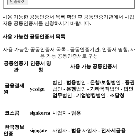
인증하기
사용 가능한 공동인증서 목록 확인 후 공동인증기관에서 사업
자용 공동인증서를 신청하시기 바랍니다.
사용 가능한 공동인증서 목록
사용 가능한 공동인증서 목록 - 공동인증기관, 인증서 명칭, 사
용 가능 공동인증서로 구성
공동인증기
인증서 명
사용 가능 공동인증서
관
칭
법인 -
범용
법인 -
은행/보험
법인 -
증권
금융결제
yessign
법인 -
은행
법인 -
기타목적
법인 -
법인
원
업무
법인 -
기업뱅킹
법인 -
조달청
코스콤
signkorea
사업자 -
범용
한국정보
signgate
사업자 -
범용
사업자 -
전자세금용
인증