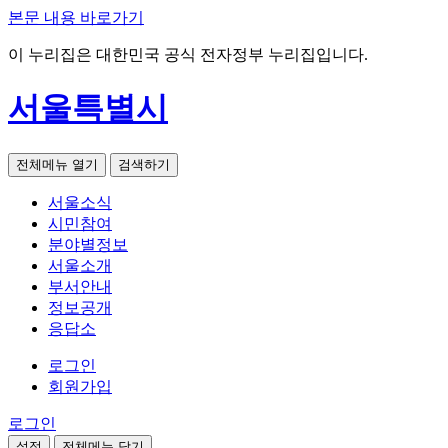
본문 내용 바로가기
이 누리집은 대한민국 공식 전자정부 누리집입니다.
서울특별시
전체메뉴 열기
검색하기
서울소식
시민참여
분야별정보
서울소개
부서안내
정보공개
응답소
로그인
회원가입
로그인
설정
전체메뉴 닫기