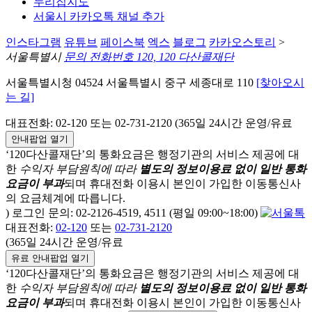
누리집지도
서울시 카카오톡 채널 추가
인스타그램
유튜브
페이스북
엑스
블로그
카카오스토리
>
서울특별시
문의 전화번호 120, 120 다산콜재단
서울특별시청 04524 서울특별시 중구 세종대로 110
[찾아오시
는 길]
대표전화: 02-120 또는 02-731-2120 (365일 24시간 운영/유료
안내팝업 열기
‘120다산콜재단’의 통화요금은 행정기관의 서비스 제공에 대
한
수익자 부담원칙에 따라
별도의 정보이용료 없이 일반 통화
요금이 부과
되며
휴대전화 이용시 본인이 가입한 이동통신사
의 요금체계에 따릅니다.
) 로그인 문의: 02-2126-4519, 4511 (평일 09:00~18:00)
대표전화:
02-120
또는
02-731-2120
(365일 24시간 운영/유료
유료 안내팝업 열기
‘120다산콜재단’의 통화요금은 행정기관의 서비스 제공에 대
한
수익자 부담원칙에 따라
별도의 정보이용료 없이 일반 통화
요금이 부과
되며
휴대전화 이용시 본인이 가입한 이동통신사