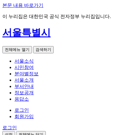
본문 내용 바로가기
이 누리집은 대한민국 공식 전자정부 누리집입니다.
서울특별시
전체메뉴 열기
검색하기
서울소식
시민참여
분야별정보
서울소개
부서안내
정보공개
응답소
로그인
회원가입
로그인
설정
전체메뉴 닫기