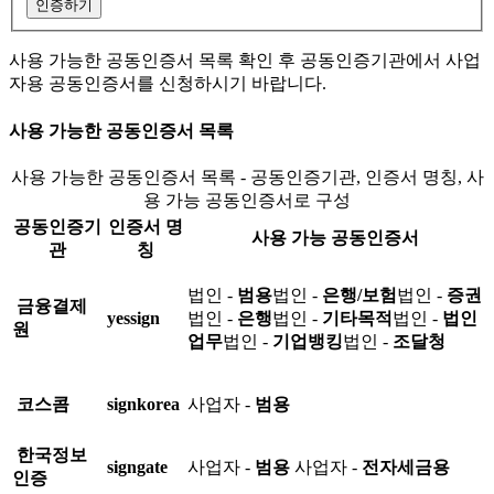
인증하기
사용 가능한 공동인증서 목록 확인 후 공동인증기관에서 사업
자용 공동인증서를 신청하시기 바랍니다.
사용 가능한 공동인증서 목록
사용 가능한 공동인증서 목록 - 공동인증기관, 인증서 명칭, 사
용 가능 공동인증서로 구성
공동인증기
인증서 명
사용 가능 공동인증서
관
칭
법인 -
범용
법인 -
은행/보험
법인 -
증권
금융결제
yessign
법인 -
은행
법인 -
기타목적
법인 -
법인
원
업무
법인 -
기업뱅킹
법인 -
조달청
코스콤
signkorea
사업자 -
범용
한국정보
signgate
사업자 -
범용
사업자 -
전자세금용
인증