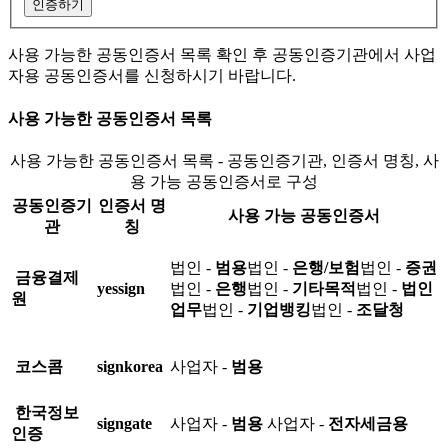
인증하기
사용 가능한 공동인증서 목록 확인 후 공동인증기관에서 사업
자용 공동인증서를 신청하시기 바랍니다.
사용 가능한 공동인증서 목록
사용 가능한 공동인증서 목록 - 공동인증기관, 인증서 명칭, 사
용 가능 공동인증서로 구성
공동인증기
인증서 명
사용 가능 공동인증서
관
칭
법인 -
범용
법인 -
은행/보험
법인 -
증권
금융결제
yessign
법인 -
은행
법인 -
기타목적
법인 -
법인
원
업무
법인 -
기업뱅킹
법인 -
조달청
코스콤
signkorea
사업자 -
범용
한국정보
signgate
사업자 -
범용
사업자 -
전자세금용
인증