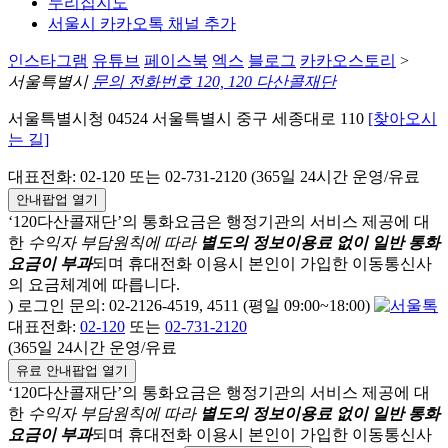
누리집지도
서울시 카카오톡 채널 추가
인스타그램
유튜브
페이스북
엑스
블로그
카카오스토리
>
서울특별시
문의 전화번호 120, 120 다산콜재단
서울특별시청 04524 서울특별시 중구 세종대로 110
[찾아오시
는 길]
대표전화: 02-120 또는 02-731-2120 (365일 24시간 운영/유료
안내팝업 열기
‘120다산콜재단’의 통화요금은 행정기관의 서비스 제공에 대
한
수익자 부담원칙에 따라
별도의 정보이용료 없이 일반 통화
요금이 부과
되며
휴대전화 이용시 본인이 가입한 이동통신사
의 요금체계에 따릅니다.
) 로그인 문의: 02-2126-4519, 4511 (평일 09:00~18:00)
대표전화:
02-120
또는
02-731-2120
(365일 24시간 운영/유료
유료 안내팝업 열기
‘120다산콜재단’의 통화요금은 행정기관의 서비스 제공에 대
한
수익자 부담원칙에 따라
별도의 정보이용료 없이 일반 통화
요금이 부과
되며
휴대전화 이용시 본인이 가입한 이동통신사