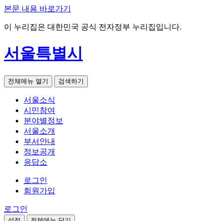
본문 내용 바로가기
이 누리집은 대한민국 공식 전자정부 누리집입니다.
서울특별시
전체메뉴 열기
검색하기
서울소식
시민참여
분야별정보
서울소개
부서안내
정보공개
응답소
로그인
회원가입
로그인
설정
전체메뉴 닫기