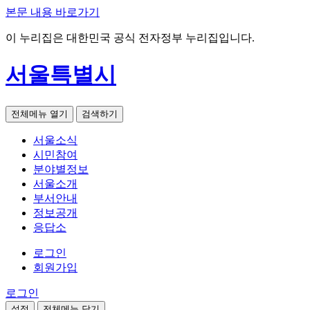
본문 내용 바로가기
이 누리집은 대한민국 공식 전자정부 누리집입니다.
서울특별시
전체메뉴 열기
검색하기
서울소식
시민참여
분야별정보
서울소개
부서안내
정보공개
응답소
로그인
회원가입
로그인
설정
전체메뉴 닫기