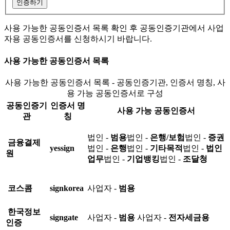
인증하기
사용 가능한 공동인증서 목록 확인 후 공동인증기관에서 사업
자용 공동인증서를 신청하시기 바랍니다.
사용 가능한 공동인증서 목록
사용 가능한 공동인증서 목록 - 공동인증기관, 인증서 명칭, 사
용 가능 공동인증서로 구성
공동인증기
인증서 명
사용 가능 공동인증서
관
칭
법인 -
범용
법인 -
은행/보험
법인 -
증권
금융결제
yessign
법인 -
은행
법인 -
기타목적
법인 -
법인
원
업무
법인 -
기업뱅킹
법인 -
조달청
코스콤
signkorea
사업자 -
범용
한국정보
signgate
사업자 -
범용
사업자 -
전자세금용
인증