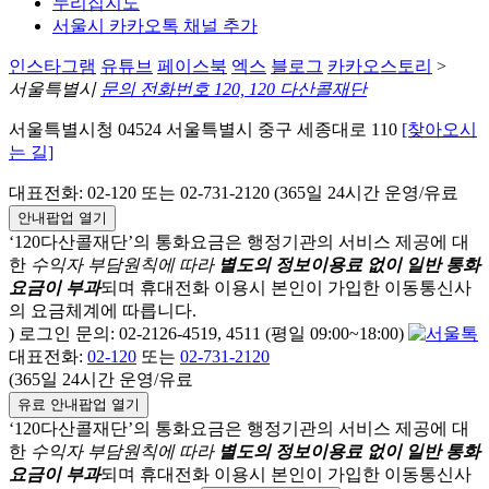
누리집지도
서울시 카카오톡 채널 추가
인스타그램
유튜브
페이스북
엑스
블로그
카카오스토리
>
서울특별시
문의 전화번호 120, 120 다산콜재단
서울특별시청 04524 서울특별시 중구 세종대로 110
[찾아오시
는 길]
대표전화: 02-120 또는 02-731-2120 (365일 24시간 운영/유료
안내팝업 열기
‘120다산콜재단’의 통화요금은 행정기관의 서비스 제공에 대
한
수익자 부담원칙에 따라
별도의 정보이용료 없이 일반 통화
요금이 부과
되며
휴대전화 이용시 본인이 가입한 이동통신사
의 요금체계에 따릅니다.
) 로그인 문의: 02-2126-4519, 4511 (평일 09:00~18:00)
대표전화:
02-120
또는
02-731-2120
(365일 24시간 운영/유료
유료 안내팝업 열기
‘120다산콜재단’의 통화요금은 행정기관의 서비스 제공에 대
한
수익자 부담원칙에 따라
별도의 정보이용료 없이 일반 통화
요금이 부과
되며
휴대전화 이용시 본인이 가입한 이동통신사