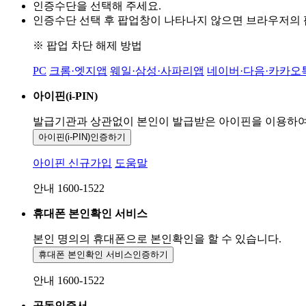
인증수단을 선택해 주세요.
인증수단 선택 후 팝업창이 나타나지 않으면 브라우저의
※ 팝업 차단 해제 방법
PC
크롬·엣지앱
웨일·삼성·사파리앱
네이버·다음·카카오
아이핀(i-PIN)
발급기관과 상관없이 본인이 발급받은
아이핀을 이용하
아이핀(i-PIN)
인증하기
아이핀 신규가입
도움말
안내 1600-1522
휴대폰 본인확인 서비스
본인 명의의 휴대폰으로
본인확인을 할 수 있습니다.
휴대폰 본인확인 서비스
인증하기
안내 1600-1522
공동인증서