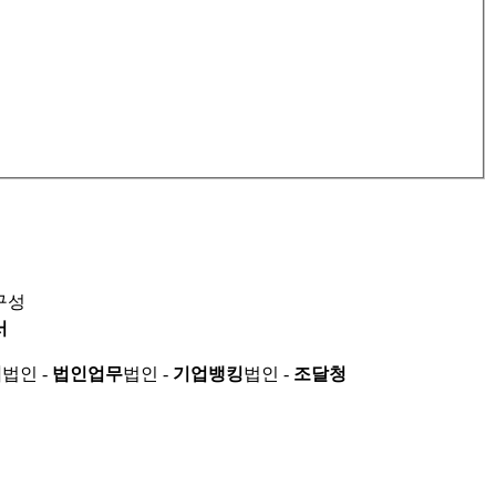
구성
서
적
법인 -
법인업무
법인 -
기업뱅킹
법인 -
조달청