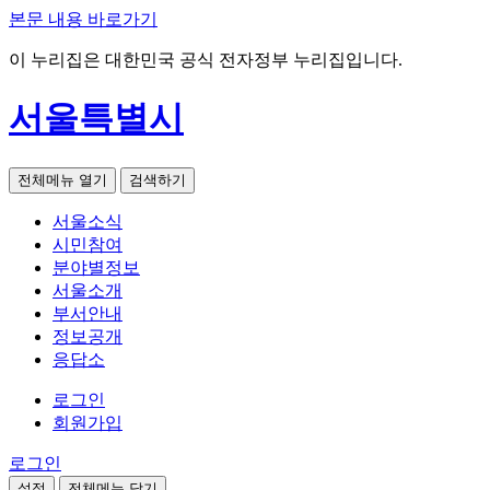
본문 내용 바로가기
이 누리집은 대한민국 공식 전자정부 누리집입니다.
서울특별시
전체메뉴 열기
검색하기
서울소식
시민참여
분야별정보
서울소개
부서안내
정보공개
응답소
로그인
회원가입
로그인
설정
전체메뉴 닫기