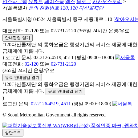
인스타그램
유튜브
페이스북
엑스
블로그
카카오스토리
>
서울특별시
문의 전화번호 120, 120 다산콜재단
서울특별시청 04524 서울특별시 중구 세종대로 110
[찾아오시는
대표전화: 02-120 또는 02-731-2120 (365일 24시간 운영/유료
안내팝업 열기
‘120다산콜재단’의 통화요금은 행정기관의 서비스 제공에 대
금체계에 따릅니다.
) 로그인 문의: 02-2126-4519, 4511 (평일 09:00~18:00)
대표전화:
02-120
또는
02-731-2120
(365일 24시간 운영/유료
유료 안내팝업 열기
‘120다산콜재단’의 통화요금은 행정기관의 서비스 제공에 대
금체계에 따릅니다.
유료 안내팝업 닫기
)
로그인 문의:
02-2126-4519, 4511
(평일 09:00~18:00)
© Seoul Metropolitan Government all rights reserved
상단으로