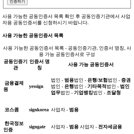
인증하기
사용 가능한 공동인증서 목록 확인 후 공동인증기관에서 사업
자용 공동인증서를 신청하시기 바랍니다.
사용 가능한 공동인증서 목록
사용 가능한 공동인증서 목록 - 공동인증기관, 인증서 명칭, 사
용 가능 공동인증서로 구성
공동인증기
인증서 명
사용 가능 공동인증서
관
칭
법인 -
범용
법인 -
은행/보험
법인 -
증권
금융결제
yessign
법인 -
은행
법인 -
기타목적
법인 -
법인
원
업무
법인 -
기업뱅킹
법인 -
조달청
코스콤
signkorea
사업자 -
범용
한국정보
signgate
사업자 -
범용
사업자 -
전자세금용
인증