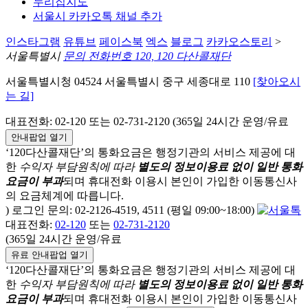
누리집지도
서울시 카카오톡 채널 추가
인스타그램
유튜브
페이스북
엑스
블로그
카카오스토리
>
서울특별시
문의 전화번호 120, 120 다산콜재단
서울특별시청 04524 서울특별시 중구 세종대로 110
[찾아오시
는 길]
대표전화: 02-120 또는 02-731-2120 (365일 24시간 운영/유료
안내팝업 열기
‘120다산콜재단’의 통화요금은 행정기관의 서비스 제공에 대
한
수익자 부담원칙에 따라
별도의 정보이용료 없이 일반 통화
요금이 부과
되며
휴대전화 이용시 본인이 가입한 이동통신사
의 요금체계에 따릅니다.
) 로그인 문의: 02-2126-4519, 4511 (평일 09:00~18:00)
대표전화:
02-120
또는
02-731-2120
(365일 24시간 운영/유료
유료 안내팝업 열기
‘120다산콜재단’의 통화요금은 행정기관의 서비스 제공에 대
한
수익자 부담원칙에 따라
별도의 정보이용료 없이 일반 통화
요금이 부과
되며
휴대전화 이용시 본인이 가입한 이동통신사