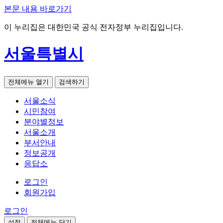
본문 내용 바로가기
이 누리집은 대한민국 공식 전자정부 누리집입니다.
서울특별시
전체메뉴 열기
검색하기
서울소식
시민참여
분야별정보
서울소개
부서안내
정보공개
응답소
로그인
회원가입
로그인
설정
전체메뉴 닫기