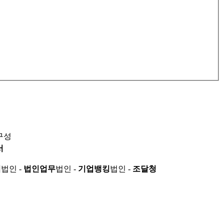
구성
서
적
법인 -
법인업무
법인 -
기업뱅킹
법인 -
조달청