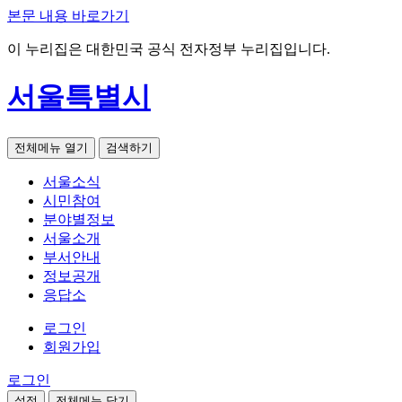
본문 내용 바로가기
이 누리집은 대한민국 공식 전자정부 누리집입니다.
서울특별시
전체메뉴 열기
검색하기
서울소식
시민참여
분야별정보
서울소개
부서안내
정보공개
응답소
로그인
회원가입
로그인
설정
전체메뉴 닫기