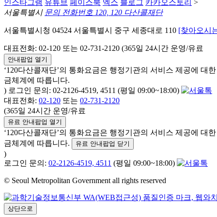
인스타그램
유튜브
페이스북
엑스
블로그
카카오스토리
>
서울특별시
문의 전화번호 120, 120 다산콜재단
서울특별시청 04524 서울특별시 중구 세종대로 110
[찾아오시는
대표전화: 02-120 또는 02-731-2120 (365일 24시간 운영/유료
안내팝업 열기
‘120다산콜재단’의 통화요금은 행정기관의 서비스 제공에 대
금체계에 따릅니다.
) 로그인 문의: 02-2126-4519, 4511 (평일 09:00~18:00)
대표전화:
02-120
또는
02-731-2120
(365일 24시간 운영/유료
유료 안내팝업 열기
‘120다산콜재단’의 통화요금은 행정기관의 서비스 제공에 대
금체계에 따릅니다.
유료 안내팝업 닫기
)
로그인 문의:
02-2126-4519, 4511
(평일 09:00~18:00)
© Seoul Metropolitan Government all rights reserved
상단으로