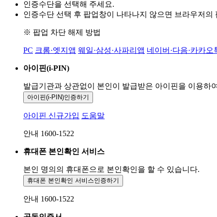
인증수단을 선택해 주세요.
인증수단 선택 후 팝업창이 나타나지 않으면 브라우저의
※ 팝업 차단 해제 방법
PC
크롬·엣지앱
웨일·삼성·사파리앱
네이버·다음·카카오
아이핀(i-PIN)
발급기관과 상관없이 본인이 발급받은
아이핀을 이용하
아이핀(i-PIN)
인증하기
아이핀 신규가입
도움말
안내 1600-1522
휴대폰 본인확인 서비스
본인 명의의 휴대폰으로
본인확인을 할 수 있습니다.
휴대폰 본인확인 서비스
인증하기
안내 1600-1522
공동인증서