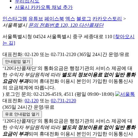
누리집지도
서울시 카카오톡 채널 추가
인스타그램
유튜브
페이스북
엑스
블로그
카카오스토리
>
서울특별시
문의 전화번호 120, 120 다산콜재단
서울특별시청 04524 서울특별시 중구 세종대로 110
[찾아오시
는 길]
대표전화: 02-120 또는 02-731-2120 (365일 24시간 운영/유료
안내팝업 열기
‘120다산콜재단’의 통화요금은 행정기관의 서비스 제공에 대
한
수익자 부담원칙에 따라
별도의 정보이용료 없이 일반 통화
요금이 부과
되며
휴대전화 이용시 본인이 가입한 이동통신사
의 요금체계에 따릅니다.
) 로그인 문의: 02-2126-4519, 4511 (평일 09:00~18:00)
대표전화:
02-120
또는
02-731-2120
(365일 24시간 운영/유료
유료 안내팝업 열기
‘120다산콜재단’의 통화요금은 행정기관의 서비스 제공에 대
한
수익자 부담원칙에 따라
별도의 정보이용료 없이 일반 통화
요금이 부과
되며
휴대전화 이용시 본인이 가입한 이동통신사