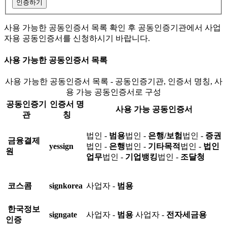
인증하기
사용 가능한 공동인증서 목록 확인 후 공동인증기관에서 사업
자용 공동인증서를 신청하시기 바랍니다.
사용 가능한 공동인증서 목록
사용 가능한 공동인증서 목록 - 공동인증기관, 인증서 명칭, 사
용 가능 공동인증서로 구성
공동인증기
인증서 명
사용 가능 공동인증서
관
칭
법인 -
범용
법인 -
은행/보험
법인 -
증권
금융결제
yessign
법인 -
은행
법인 -
기타목적
법인 -
법인
원
업무
법인 -
기업뱅킹
법인 -
조달청
코스콤
signkorea
사업자 -
범용
한국정보
signgate
사업자 -
범용
사업자 -
전자세금용
인증