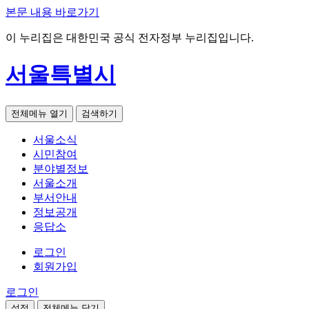
본문 내용 바로가기
이 누리집은 대한민국 공식 전자정부 누리집입니다.
서울특별시
전체메뉴 열기
검색하기
서울소식
시민참여
분야별정보
서울소개
부서안내
정보공개
응답소
로그인
회원가입
로그인
설정
전체메뉴 닫기