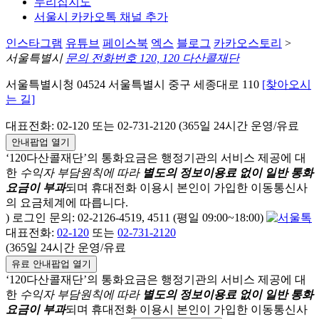
누리집지도
서울시 카카오톡 채널 추가
인스타그램
유튜브
페이스북
엑스
블로그
카카오스토리
>
서울특별시
문의 전화번호 120, 120 다산콜재단
서울특별시청 04524 서울특별시 중구 세종대로 110
[찾아오시
는 길]
대표전화: 02-120 또는 02-731-2120 (365일 24시간 운영/유료
안내팝업 열기
‘120다산콜재단’의 통화요금은 행정기관의 서비스 제공에 대
한
수익자 부담원칙에 따라
별도의 정보이용료 없이 일반 통화
요금이 부과
되며
휴대전화 이용시 본인이 가입한 이동통신사
의 요금체계에 따릅니다.
) 로그인 문의: 02-2126-4519, 4511 (평일 09:00~18:00)
대표전화:
02-120
또는
02-731-2120
(365일 24시간 운영/유료
유료 안내팝업 열기
‘120다산콜재단’의 통화요금은 행정기관의 서비스 제공에 대
한
수익자 부담원칙에 따라
별도의 정보이용료 없이 일반 통화
요금이 부과
되며
휴대전화 이용시 본인이 가입한 이동통신사