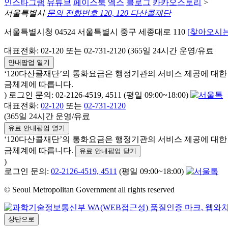
인스타그램
유튜브
페이스북
엑스
블로그
카카오스토리
>
서울특별시
문의 전화번호 120, 120 다산콜재단
서울특별시청 04524 서울특별시 중구 세종대로 110
[찾아오시는
대표전화: 02-120 또는 02-731-2120 (365일 24시간 운영/유료
안내팝업 열기
‘120다산콜재단’의 통화요금은 행정기관의 서비스 제공에 대
금체계에 따릅니다.
) 로그인 문의: 02-2126-4519, 4511 (평일 09:00~18:00)
대표전화:
02-120
또는
02-731-2120
(365일 24시간 운영/유료
유료 안내팝업 열기
‘120다산콜재단’의 통화요금은 행정기관의 서비스 제공에 대
금체계에 따릅니다.
유료 안내팝업 닫기
)
로그인 문의:
02-2126-4519, 4511
(평일 09:00~18:00)
© Seoul Metropolitan Government all rights reserved
상단으로