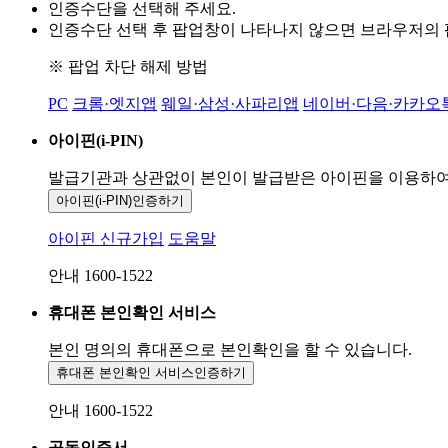
인증수단을 선택해 주세요.
인증수단 선택 후 팝업창이 나타나지 않으면 브라우저의
※ 팝업 차단 해제 방법
PC
크롬·엣지앱
웨일·삼성·사파리앱
네이버·다음·카카오
아이핀(i-PIN)
발급기관과 상관없이 본인이 발급받은
아이핀을 이용하
아이핀(i-PIN)
인증하기
아이핀 신규가입
도움말
안내 1600-1522
휴대폰 본인확인 서비스
본인 명의의 휴대폰으로
본인확인을 할 수 있습니다.
휴대폰 본인확인 서비스
인증하기
안내 1600-1522
공동인증서