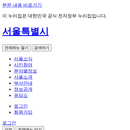
본문 내용 바로가기
이 누리집은 대한민국 공식 전자정부 누리집입니다.
서울특별시
전체메뉴 열기
검색하기
서울소식
시민참여
분야별정보
서울소개
부서안내
정보공개
응답소
로그인
회원가입
로그인
설정
전체메뉴 닫기