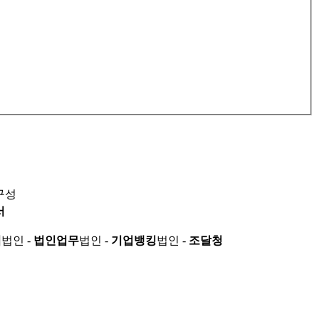
구성
서
적
법인 -
법인업무
법인 -
기업뱅킹
법인 -
조달청