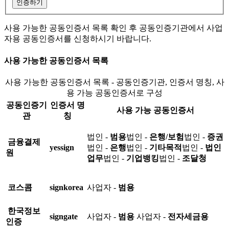
인증하기
사용 가능한 공동인증서 목록 확인 후 공동인증기관에서 사업
자용 공동인증서를 신청하시기 바랍니다.
사용 가능한 공동인증서 목록
사용 가능한 공동인증서 목록 - 공동인증기관, 인증서 명칭, 사
용 가능 공동인증서로 구성
공동인증기
인증서 명
사용 가능 공동인증서
관
칭
법인 -
범용
법인 -
은행/보험
법인 -
증권
금융결제
yessign
법인 -
은행
법인 -
기타목적
법인 -
법인
원
업무
법인 -
기업뱅킹
법인 -
조달청
코스콤
signkorea
사업자 -
범용
한국정보
signgate
사업자 -
범용
사업자 -
전자세금용
인증