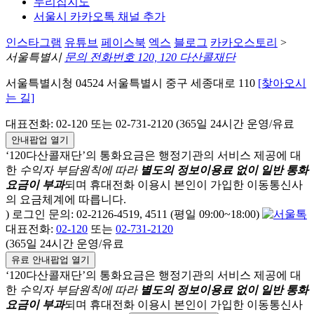
누리집지도
서울시 카카오톡 채널 추가
인스타그램
유튜브
페이스북
엑스
블로그
카카오스토리
>
서울특별시
문의 전화번호 120, 120 다산콜재단
서울특별시청 04524 서울특별시 중구 세종대로 110
[찾아오시
는 길]
대표전화: 02-120 또는 02-731-2120 (365일 24시간 운영/유료
안내팝업 열기
‘120다산콜재단’의 통화요금은 행정기관의 서비스 제공에 대
한
수익자 부담원칙에 따라
별도의 정보이용료 없이 일반 통화
요금이 부과
되며
휴대전화 이용시 본인이 가입한 이동통신사
의 요금체계에 따릅니다.
) 로그인 문의: 02-2126-4519, 4511 (평일 09:00~18:00)
대표전화:
02-120
또는
02-731-2120
(365일 24시간 운영/유료
유료 안내팝업 열기
‘120다산콜재단’의 통화요금은 행정기관의 서비스 제공에 대
한
수익자 부담원칙에 따라
별도의 정보이용료 없이 일반 통화
요금이 부과
되며
휴대전화 이용시 본인이 가입한 이동통신사