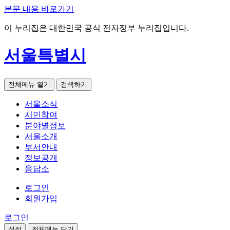
본문 내용 바로가기
이 누리집은 대한민국 공식 전자정부 누리집입니다.
서울특별시
전체메뉴 열기
검색하기
서울소식
시민참여
분야별정보
서울소개
부서안내
정보공개
응답소
로그인
회원가입
로그인
설정
전체메뉴 닫기