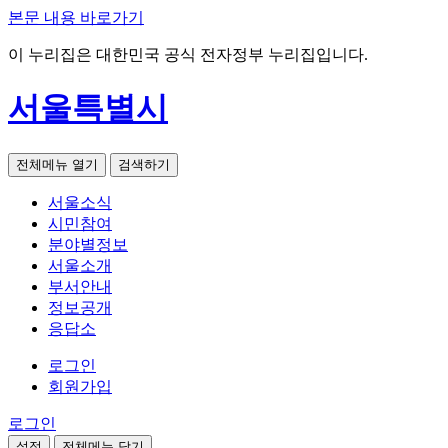
본문 내용 바로가기
이 누리집은 대한민국 공식 전자정부 누리집입니다.
서울특별시
전체메뉴 열기
검색하기
서울소식
시민참여
분야별정보
서울소개
부서안내
정보공개
응답소
로그인
회원가입
로그인
설정
전체메뉴 닫기