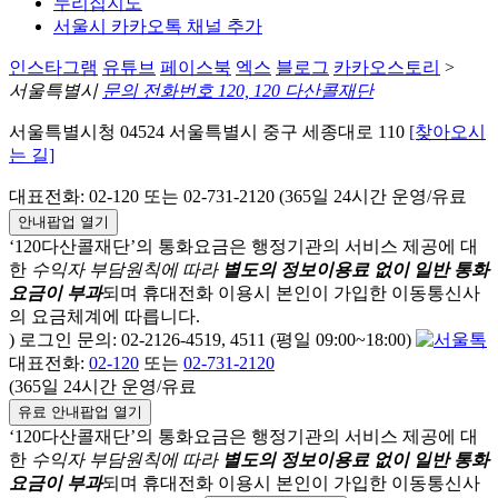
누리집지도
서울시 카카오톡 채널 추가
인스타그램
유튜브
페이스북
엑스
블로그
카카오스토리
>
서울특별시
문의 전화번호 120, 120 다산콜재단
서울특별시청 04524 서울특별시 중구 세종대로 110
[찾아오시
는 길]
대표전화: 02-120 또는 02-731-2120 (365일 24시간 운영/유료
안내팝업 열기
‘120다산콜재단’의 통화요금은 행정기관의 서비스 제공에 대
한
수익자 부담원칙에 따라
별도의 정보이용료 없이 일반 통화
요금이 부과
되며
휴대전화 이용시 본인이 가입한 이동통신사
의 요금체계에 따릅니다.
) 로그인 문의: 02-2126-4519, 4511 (평일 09:00~18:00)
대표전화:
02-120
또는
02-731-2120
(365일 24시간 운영/유료
유료 안내팝업 열기
‘120다산콜재단’의 통화요금은 행정기관의 서비스 제공에 대
한
수익자 부담원칙에 따라
별도의 정보이용료 없이 일반 통화
요금이 부과
되며
휴대전화 이용시 본인이 가입한 이동통신사