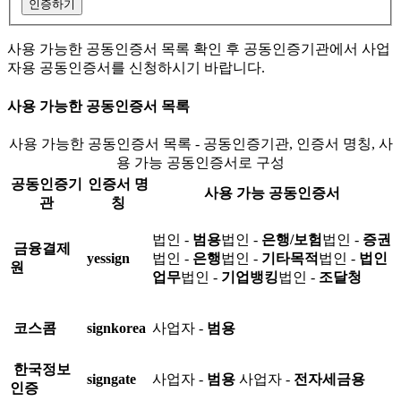
인증하기
사용 가능한 공동인증서 목록 확인 후 공동인증기관에서 사업
자용 공동인증서를 신청하시기 바랍니다.
사용 가능한 공동인증서 목록
사용 가능한 공동인증서 목록 - 공동인증기관, 인증서 명칭, 사
용 가능 공동인증서로 구성
공동인증기
인증서 명
사용 가능 공동인증서
관
칭
법인 -
범용
법인 -
은행/보험
법인 -
증권
금융결제
yessign
법인 -
은행
법인 -
기타목적
법인 -
법인
원
업무
법인 -
기업뱅킹
법인 -
조달청
코스콤
signkorea
사업자 -
범용
한국정보
signgate
사업자 -
범용
사업자 -
전자세금용
인증