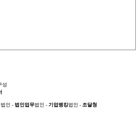
구성
서
적
법인 -
법인업무
법인 -
기업뱅킹
법인 -
조달청