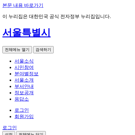
본문 내용 바로가기
이 누리집은 대한민국 공식 전자정부 누리집입니다.
서울특별시
전체메뉴 열기
검색하기
서울소식
시민참여
분야별정보
서울소개
부서안내
정보공개
응답소
로그인
회원가입
로그인
설정
전체메뉴 닫기