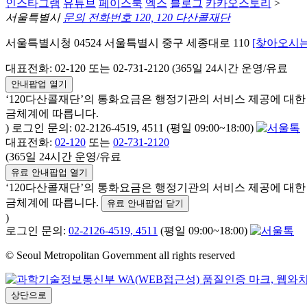
인스타그램
유튜브
페이스북
엑스
블로그
카카오스토리
>
서울특별시
문의 전화번호 120, 120 다산콜재단
서울특별시청 04524 서울특별시 중구 세종대로 110
[찾아오시는
대표전화: 02-120 또는 02-731-2120 (365일 24시간 운영/유료
안내팝업 열기
‘120다산콜재단’의 통화요금은 행정기관의 서비스 제공에 대
금체계에 따릅니다.
) 로그인 문의: 02-2126-4519, 4511 (평일 09:00~18:00)
대표전화:
02-120
또는
02-731-2120
(365일 24시간 운영/유료
유료 안내팝업 열기
‘120다산콜재단’의 통화요금은 행정기관의 서비스 제공에 대
금체계에 따릅니다.
유료 안내팝업 닫기
)
로그인 문의:
02-2126-4519, 4511
(평일 09:00~18:00)
© Seoul Metropolitan Government all rights reserved
상단으로