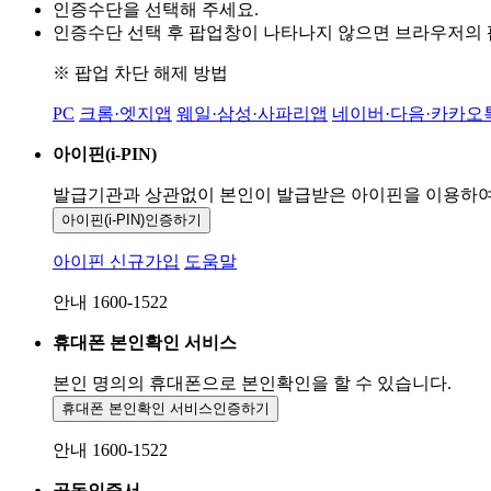
인증수단을 선택해 주세요.
인증수단 선택 후 팝업창이 나타나지 않으면 브라우저의
※ 팝업 차단 해제 방법
PC
크롬·엣지앱
웨일·삼성·사파리앱
네이버·다음·카카오
아이핀(i-PIN)
발급기관과 상관없이 본인이 발급받은
아이핀을 이용하
아이핀(i-PIN)
인증하기
아이핀 신규가입
도움말
안내 1600-1522
휴대폰 본인확인 서비스
본인 명의의 휴대폰으로
본인확인을 할 수 있습니다.
휴대폰 본인확인 서비스
인증하기
안내 1600-1522
공동인증서