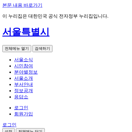
본문 내용 바로가기
이 누리집은 대한민국 공식 전자정부 누리집입니다.
서울특별시
전체메뉴 열기
검색하기
서울소식
시민참여
분야별정보
서울소개
부서안내
정보공개
응답소
로그인
회원가입
로그인
설정
전체메뉴 닫기