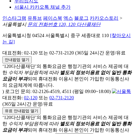
누리집지도
서울시 카카오톡 채널 추가
인스타그램
유튜브
페이스북
엑스
블로그
카카오스토리
>
서울특별시
문의 전화번호 120, 120 다산콜재단
서울특별시청 04524 서울특별시 중구 세종대로 110
[찾아오시
는 길]
대표전화: 02-120 또는 02-731-2120 (365일 24시간 운영/유료
안내팝업 열기
‘120다산콜재단’의 통화요금은 행정기관의 서비스 제공에 대
한
수익자 부담원칙에 따라
별도의 정보이용료 없이 일반 통화
요금이 부과
되며
휴대전화 이용시 본인이 가입한 이동통신사
의 요금체계에 따릅니다.
) 로그인 문의: 02-2126-4519, 4511 (평일 09:00~18:00)
대표전화:
02-120
또는
02-731-2120
(365일 24시간 운영/유료
유료 안내팝업 열기
‘120다산콜재단’의 통화요금은 행정기관의 서비스 제공에 대
한
수익자 부담원칙에 따라
별도의 정보이용료 없이 일반 통화
요금이 부과
되며
휴대전화 이용시 본인이 가입한 이동통신사