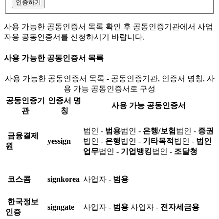
인증하기
사용 가능한 공동인증서 목록 확인 후 공동인증기관에서 사업
자용 공동인증서를 신청하시기 바랍니다.
사용 가능한 공동인증서 목록
사용 가능한 공동인증서 목록 - 공동인증기관, 인증서 명칭, 사
용 가능 공동인증서로 구성
공동인증기
인증서 명
사용 가능 공동인증서
관
칭
법인 -
범용
법인 -
은행/보험
법인 -
증권
금융결제
yessign
법인 -
은행
법인 -
기타목적
법인 -
법인
원
업무
법인 -
기업뱅킹
법인 -
조달청
코스콤
signkorea
사업자 -
범용
한국정보
signgate
사업자 -
범용
사업자 -
전자세금용
인증