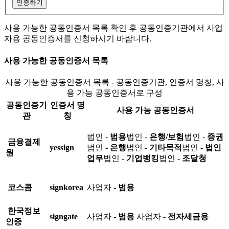
인증하기
사용 가능한 공동인증서 목록 확인 후 공동인증기관에서 사업
자용 공동인증서를 신청하시기 바랍니다.
사용 가능한 공동인증서 목록
사용 가능한 공동인증서 목록 - 공동인증기관, 인증서 명칭, 사
용 가능 공동인증서로 구성
공동인증기
인증서 명
사용 가능 공동인증서
관
칭
법인 -
범용
법인 -
은행/보험
법인 -
증권
금융결제
yessign
법인 -
은행
법인 -
기타목적
법인 -
법인
원
업무
법인 -
기업뱅킹
법인 -
조달청
코스콤
signkorea
사업자 -
범용
한국정보
signgate
사업자 -
범용
사업자 -
전자세금용
인증