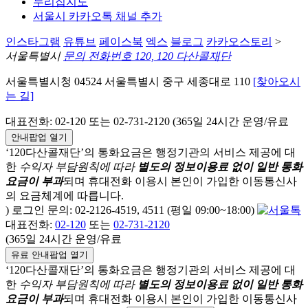
누리집지도
서울시 카카오톡 채널 추가
인스타그램
유튜브
페이스북
엑스
블로그
카카오스토리
>
서울특별시
문의 전화번호 120, 120 다산콜재단
서울특별시청 04524 서울특별시 중구 세종대로 110
[찾아오시
는 길]
대표전화: 02-120 또는 02-731-2120 (365일 24시간 운영/유료
안내팝업 열기
‘120다산콜재단’의 통화요금은 행정기관의 서비스 제공에 대
한
수익자 부담원칙에 따라
별도의 정보이용료 없이 일반 통화
요금이 부과
되며
휴대전화 이용시 본인이 가입한 이동통신사
의 요금체계에 따릅니다.
) 로그인 문의: 02-2126-4519, 4511 (평일 09:00~18:00)
대표전화:
02-120
또는
02-731-2120
(365일 24시간 운영/유료
유료 안내팝업 열기
‘120다산콜재단’의 통화요금은 행정기관의 서비스 제공에 대
한
수익자 부담원칙에 따라
별도의 정보이용료 없이 일반 통화
요금이 부과
되며
휴대전화 이용시 본인이 가입한 이동통신사