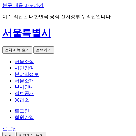
본문 내용 바로가기
이 누리집은 대한민국 공식 전자정부 누리집입니다.
서울특별시
전체메뉴 열기
검색하기
서울소식
시민참여
분야별정보
서울소개
부서안내
정보공개
응답소
로그인
회원가입
로그인
설정
전체메뉴 닫기