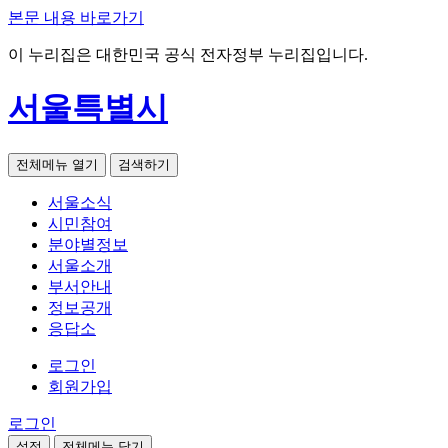
본문 내용 바로가기
이 누리집은 대한민국 공식 전자정부 누리집입니다.
서울특별시
전체메뉴 열기
검색하기
서울소식
시민참여
분야별정보
서울소개
부서안내
정보공개
응답소
로그인
회원가입
로그인
설정
전체메뉴 닫기