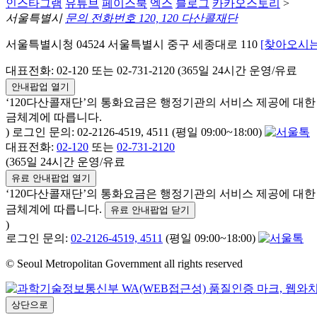
인스타그램
유튜브
페이스북
엑스
블로그
카카오스토리
>
서울특별시
문의 전화번호 120, 120 다산콜재단
서울특별시청 04524 서울특별시 중구 세종대로 110
[찾아오시는
대표전화: 02-120 또는 02-731-2120 (365일 24시간 운영/유료
안내팝업 열기
‘120다산콜재단’의 통화요금은 행정기관의 서비스 제공에 대
금체계에 따릅니다.
) 로그인 문의: 02-2126-4519, 4511 (평일 09:00~18:00)
대표전화:
02-120
또는
02-731-2120
(365일 24시간 운영/유료
유료 안내팝업 열기
‘120다산콜재단’의 통화요금은 행정기관의 서비스 제공에 대
금체계에 따릅니다.
유료 안내팝업 닫기
)
로그인 문의:
02-2126-4519, 4511
(평일 09:00~18:00)
© Seoul Metropolitan Government all rights reserved
상단으로