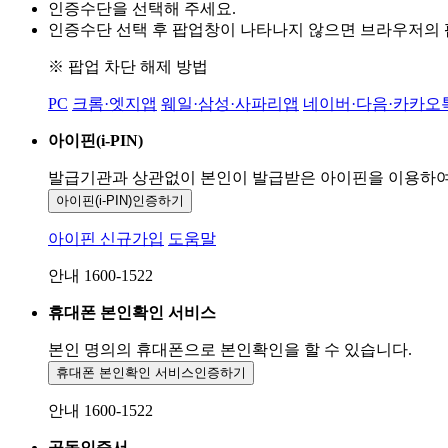
인증수단을 선택해 주세요.
인증수단 선택 후 팝업창이 나타나지 않으면 브라우저의
※ 팝업 차단 해제 방법
PC
크롬·엣지앱
웨일·삼성·사파리앱
네이버·다음·카카오
아이핀(i-PIN)
발급기관과 상관없이 본인이 발급받은
아이핀을 이용하
아이핀(i-PIN)
인증하기
아이핀 신규가입
도움말
안내 1600-1522
휴대폰 본인확인 서비스
본인 명의의 휴대폰으로
본인확인을 할 수 있습니다.
휴대폰 본인확인 서비스
인증하기
안내 1600-1522
공동인증서