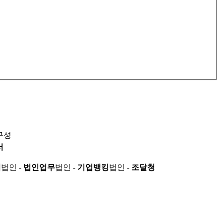
구성
서
적
법인 -
법인업무
법인 -
기업뱅킹
법인 -
조달청