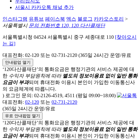
누리집지도
서울시 카카오톡 채널 추가
인스타그램
유튜브
페이스북
엑스
블로그
카카오스토리
>
서울특별시
문의 전화번호 120, 120 다산콜재단
서울특별시청 04524 서울특별시 중구 세종대로 110
[찾아오시
는 길]
대표전화: 02-120 또는 02-731-2120 (365일 24시간 운영/유료
안내팝업 열기
‘120다산콜재단’의 통화요금은 행정기관의 서비스 제공에 대
한
수익자 부담원칙에 따라
별도의 정보이용료 없이 일반 통화
요금이 부과
되며
휴대전화 이용시 본인이 가입한 이동통신사
의 요금체계에 따릅니다.
) 로그인 문의: 02-2126-4519, 4511 (평일 09:00~18:00)
대표전화:
02-120
또는
02-731-2120
(365일 24시간 운영/유료
유료 안내팝업 열기
‘120다산콜재단’의 통화요금은 행정기관의 서비스 제공에 대
한
수익자 부담원칙에 따라
별도의 정보이용료 없이 일반 통화
요금이 부과
되며
휴대전화 이용시 본인이 가입한 이동통신사