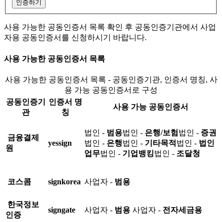
인증하기
사용 가능한 공동인증서 목록 확인 후 공동인증기관에서 사업
자용 공동인증서를 신청하시기 바랍니다.
사용 가능한 공동인증서 목록
사용 가능한 공동인증서 목록 - 공동인증기관, 인증서 명칭, 사
용 가능 공동인증서로 구성
공동인증기
인증서 명
사용 가능 공동인증서
관
칭
법인 -
범용
법인 -
은행/보험
법인 -
증권
금융결제
yessign
법인 -
은행
법인 -
기타목적
법인 -
법인
원
업무
법인 -
기업뱅킹
법인 -
조달청
코스콤
signkorea
사업자 -
범용
한국정보
signgate
사업자 -
범용
사업자 -
전자세금용
인증