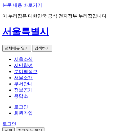
본문 내용 바로가기
이 누리집은 대한민국 공식 전자정부 누리집입니다.
서울특별시
전체메뉴 열기
검색하기
서울소식
시민참여
분야별정보
서울소개
부서안내
정보공개
응답소
로그인
회원가입
로그인
설정
전체메뉴 닫기