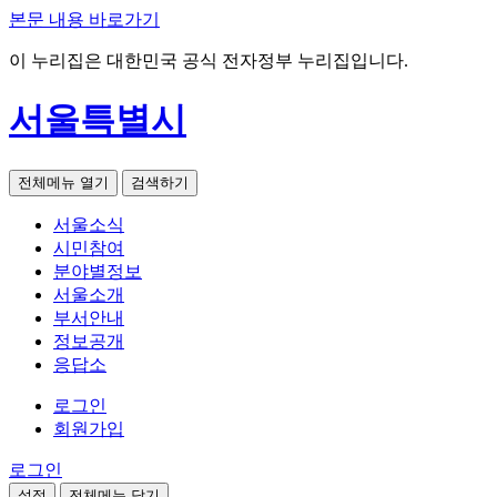
본문 내용 바로가기
이 누리집은 대한민국 공식 전자정부 누리집입니다.
서울특별시
전체메뉴 열기
검색하기
서울소식
시민참여
분야별정보
서울소개
부서안내
정보공개
응답소
로그인
회원가입
로그인
설정
전체메뉴 닫기