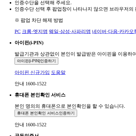
인증수단을 선택해 주세요.
인증수단 선택 후 팝업창이 나타나지 않으면 브라우저의
※ 팝업 차단 해제 방법
PC
크롬·엣지앱
웨일·삼성·사파리앱
네이버·다음·카카오
아이핀(i-PIN)
발급기관과 상관없이 본인이 발급받은
아이핀을 이용하
아이핀(i-PIN)
인증하기
아이핀 신규가입
도움말
안내 1600-1522
휴대폰 본인확인 서비스
본인 명의의 휴대폰으로
본인확인을 할 수 있습니다.
휴대폰 본인확인 서비스
인증하기
안내 1600-1522
공동인증서