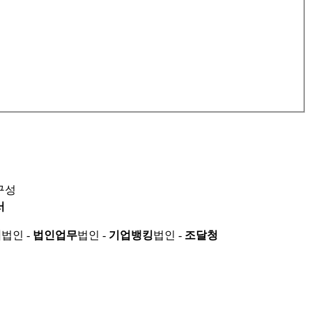
구성
서
적
법인 -
법인업무
법인 -
기업뱅킹
법인 -
조달청