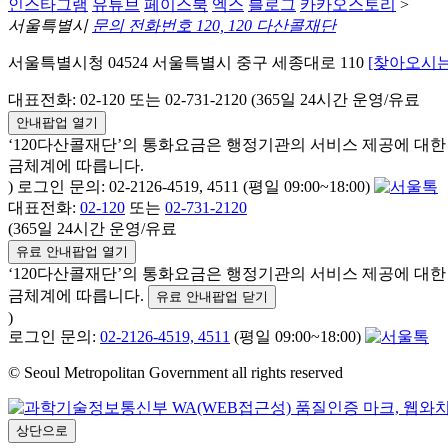
인스타그램
유튜브
페이스북
엑스
블로그
카카오스토리
>
서울특별시
문의 전화번호 120, 120 다산콜재단
서울특별시청 04524 서울특별시 중구 세종대로 110
[찾아오시는
대표전화: 02-120 또는 02-731-2120 (365일 24시간 운영/유료
안내팝업 열기
‘120다산콜재단’의 통화요금은 행정기관의 서비스 제공에 대
금체계에 따릅니다.
) 로그인 문의: 02-2126-4519, 4511 (평일 09:00~18:00)
대표전화:
02-120
또는
02-731-2120
(365일 24시간 운영/유료
유료 안내팝업 열기
‘120다산콜재단’의 통화요금은 행정기관의 서비스 제공에 대
금체계에 따릅니다.
유료 안내팝업 닫기
)
로그인 문의:
02-2126-4519, 4511
(평일 09:00~18:00)
© Seoul Metropolitan Government all rights reserved
상단으로